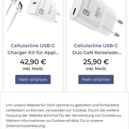
Cellularline USB-C
Cellularline USB-C
Charger Kit für Apple
Duo GaN Reiselader
30W PD Weiß
White
42,90
€
25,90
€
inkl. MwSt.
inkl. MwSt.
Mehr erfahren
Mehr erfahren
1
2
3
…
5
Nächste
Um unsere Website für Dich optimal zu gestalten und fortlaufend
verbessern zu können, verwenden wir Cookies. Durch die weitere
Nutzung der Website stimmst Du der Verwendung von Cookies zu.
Impressum
Weitere Informationen zu Cookies erhältst Du in unserer
Datenschutzerklärung.