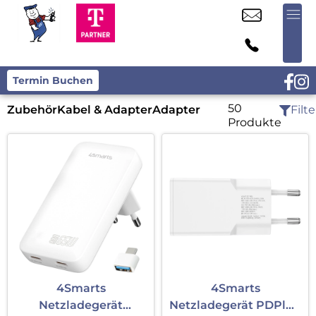
Termin Buchen
50
Zubehör
Kabel & Adapter
Adapter
Filte
Produkte
4Smarts
4Smarts
Netzladegerät
Netzladegerät PDPlug