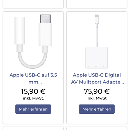
Apple USB-C auf 3.5
Apple USB-C Digital
mm
AV Mulitport Adapter
Kopfhöreranschluss
(USB-A, HDMI, USB-C)
15,90
€
75,90
€
Adapter Weiß
Weiß
inkl. MwSt.
inkl. MwSt.
Mehr erfahren
Mehr erfahren