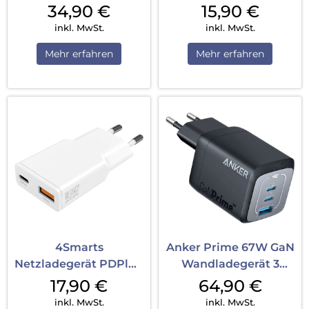
FlatPlug Slim Dual
Duos Slim 20W GaN
34,90
€
15,90
€
65W GaN 2C weiß
1C+1A Weiß
inkl. MwSt.
inkl. MwSt.
Mehr erfahren
Mehr erfahren
4Smarts
Anker Prime 67W GaN
Netzladegerät PDPlug
Wandladegerät 3
Slim Duos 30W GaN
Ports Schwarz
17,90
€
64,90
€
1C+1A Weiß
inkl. MwSt.
inkl. MwSt.