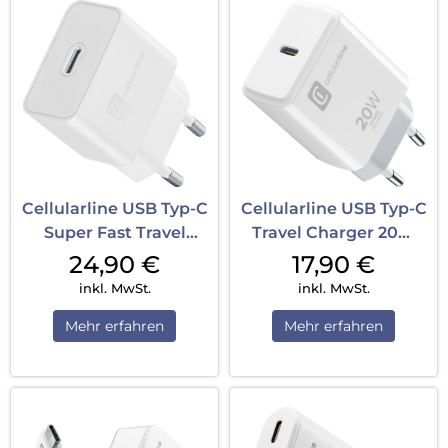
Cellularline USB Typ-C
Cellularline USB Typ-C
Super Fast Travel
Travel Charger 20W
Charger 25W White
Weiß
24,90
€
17,90
€
inkl. MwSt.
inkl. MwSt.
Mehr erfahren
Mehr erfahren