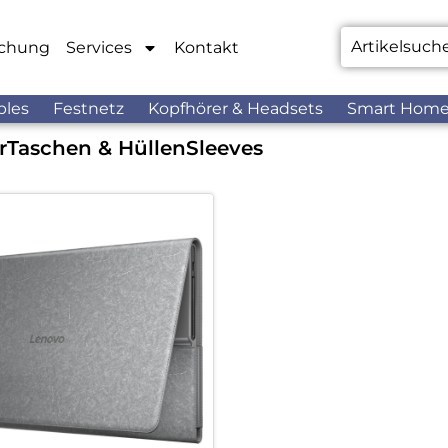
chung
Services
Kontakt
bles
Festnetz
Kopfhörer & Headsets
Smart Hom
r
Taschen & Hüllen
Sleeves