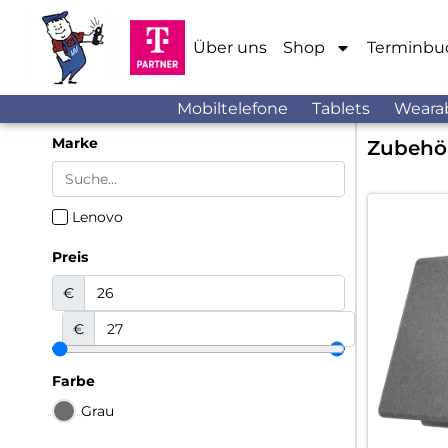
Über uns
Shop
Terminbu
Mobiltelefone
Tablets
Weara
Marke
Zubehö
Lenovo
Preis
€
€
Farbe
Grau