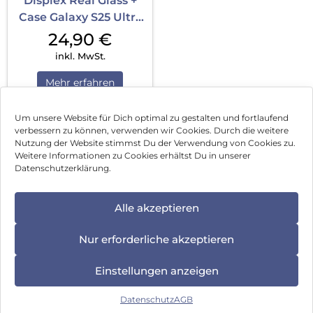
Displex Real Glass +
Case Galaxy S25 Ultra
Transparent
24,90
€
inkl. MwSt.
Mehr erfahren
Um unsere Website für Dich optimal zu gestalten und fortlaufend
verbessern zu können, verwenden wir Cookies. Durch die weitere
Nutzung der Website stimmst Du der Verwendung von Cookies zu.
Impressum
Weitere Informationen zu Cookies erhältst Du in unserer
Datenschutzerklärung.
AGB
Datenschutz
Alle akzeptieren
Vertrag widerrufen
Nur erforderliche akzeptieren
Hinweis zur Batterieentsorgung
Einstellungen anzeigen
Newsletter
Datenschutz
AGB
©
2026
, Brodos AG – All Rights Reserved.