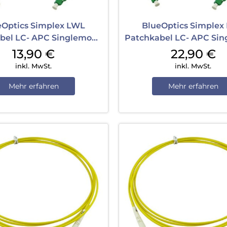
eOptics Simplex LWL
BlueOptics Simplex
bel LC- APC Singlemode
Patchkabel LC- APC Si
1 m Yellow
10 m Yellow
13,90
€
22,90
€
inkl. MwSt.
inkl. MwSt.
Mehr erfahren
Mehr erfahren