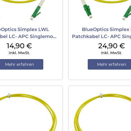
eOptics Simplex LWL
BlueOptics Simplex
bel LC- APC Singlemode
Patchkabel LC- APC Si
2 m Yellow
20 m Yellow
14,90
€
24,90
€
inkl. MwSt.
inkl. MwSt.
Mehr erfahren
Mehr erfahren