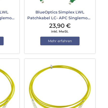
 LWL
BlueOptics Simplex LWL
nglemode
Patchkabel LC- APC Singlemode
15 m Yellow
23,90
€
inkl. MwSt.
Mehr erfahren