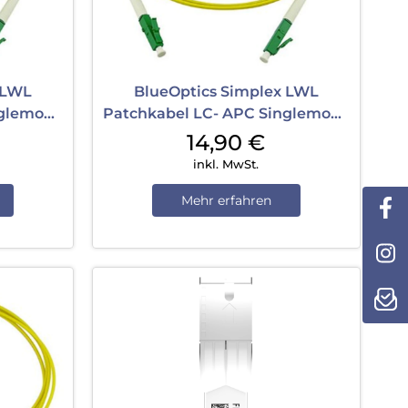
 LWL
BlueOptics Simplex LWL
nglemode
Patchkabel LC- APC Singlemode
3 m Yellow
14,90
€
inkl. MwSt.
Mehr erfahren