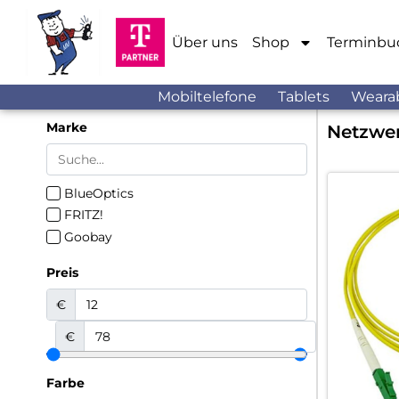
Über uns
Shop
Terminbu
Mobiltelefone
Tablets
Weara
Marke
Netzwer
BlueOptics
FRITZ!
Goobay
Preis
€
€
Farbe