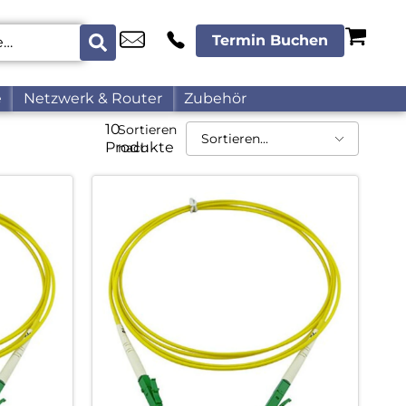
Termin Buchen
e
Netzwerk & Router
Zubehör
10
Sortieren
Produkte
nach