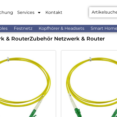
chung
Services
Kontakt
bles
Festnetz
Kopfhörer & Headsets
Smart Hom
k & Router
Zubehör Netzwerk & Router