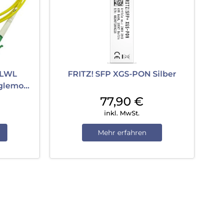
 LWL
FRITZ! SFP XGS-PON Silber
nglemode
77,90
€
inkl. MwSt.
Mehr erfahren