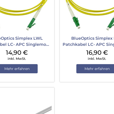
eOptics Simplex LWL
BlueOptics Simplex
bel LC- APC Singlemode
Patchkabel LC- APC Si
5 m Yellow
7,5 m Yellow
14,90
€
16,90
€
inkl. MwSt.
inkl. MwSt.
Mehr erfahren
Mehr erfahren