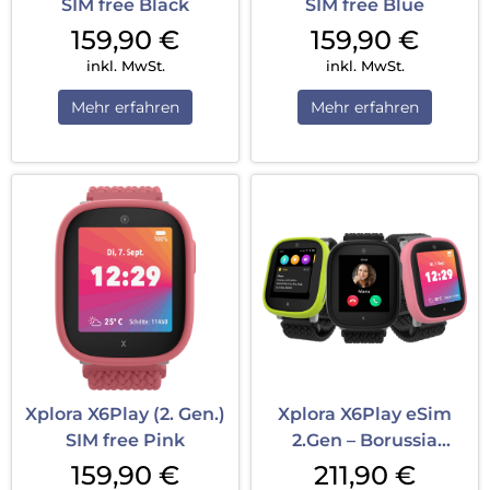
SIM free Black
SIM free Blue
159,90
€
159,90
€
inkl. MwSt.
inkl. MwSt.
Mehr erfahren
Mehr erfahren
Xplora X6Play (2. Gen.)
Xplora X6Play eSim
SIM free Pink
2.Gen – Borussia
Dortmund...
159,90
€
211,90
€