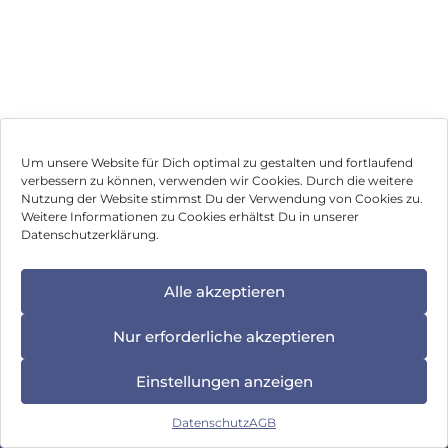
Um unsere Website für Dich optimal zu gestalten und fortlaufend
verbessern zu können, verwenden wir Cookies. Durch die weitere
Nutzung der Website stimmst Du der Verwendung von Cookies zu.
Impressum
Weitere Informationen zu Cookies erhältst Du in unserer
Datenschutzerklärung.
AGB
Datenschutz
Alle akzeptieren
Vertrag widerrufen
Nur erforderliche akzeptieren
Hinweis zur Batterieentsorgung
Einstellungen anzeigen
Newsletter
Datenschutz
AGB
©
2026
, Brodos AG – All Rights Reserved.