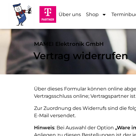
Über uns
Shop
Terminbu
MAMEI Elektronik GmbH
Vertrag widerrufen
Über dieses Formular können online abg
Vertragsschluss online; Vertragspartner is
Zur Zuordnung des Widerrufs sind die fo
E-Mail versendet.
Hinweis
: Bei Auswahl der Option
„Ware i
Anliegen zu diesen Bestellungen ist der j