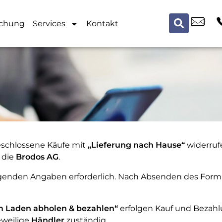
chung
Services
Kontakt
eschlossene Käufe mit
„Lieferung nach Hause“
widerrufe
t die
Brodos AG
.
lgenden Angaben erforderlich. Nach Absenden des Form
m Laden abholen & bezahlen“
erfolgen Kauf und Bezahl
eweilige
Händler
zuständig.