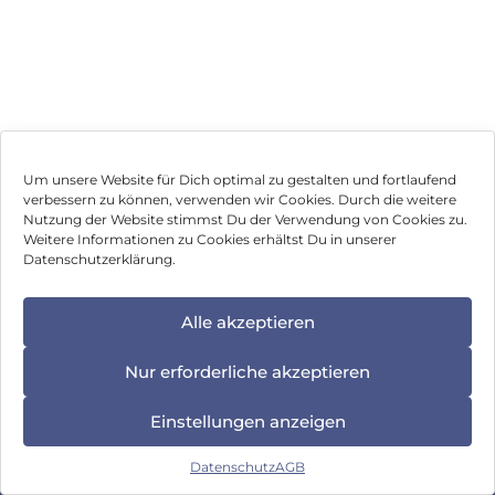
Um unsere Website für Dich optimal zu gestalten und fortlaufend
verbessern zu können, verwenden wir Cookies. Durch die weitere
Nutzung der Website stimmst Du der Verwendung von Cookies zu.
Impressum
Weitere Informationen zu Cookies erhältst Du in unserer
Datenschutzerklärung.
AGB
Datenschutz
Alle akzeptieren
Vertrag widerrufen
Nur erforderliche akzeptieren
Hinweis zur Batterieentsorgung
Einstellungen anzeigen
Newsletter
Datenschutz
AGB
©
2026
, Brodos AG – All Rights Reserved.