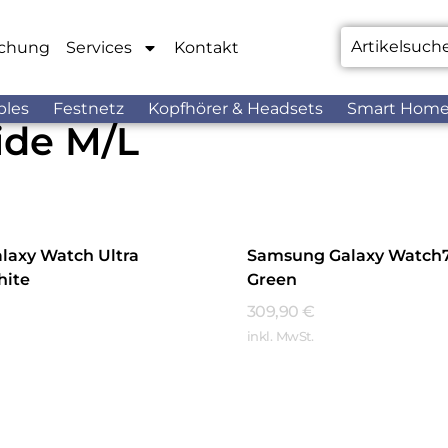
chung
Services
Kontakt
bles
Festnetz
Kopfhörer & Headsets
Smart Hom
ide M/L
laxy Watch Ultra
Samsung Galaxy Watch
hite
Green
309,90
€
inkl. MwSt.
hren
Mehr Erfahren