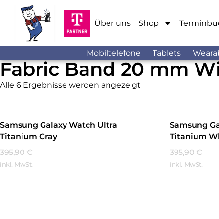
Über uns
Shop
Terminbu
Mobiltelefone
Tablets
Weara
Fabric Band 20 mm W
Alle 6 Ergebnisse werden angezeigt
Samsung Galaxy Watch Ultra
Samsung Ga
Titanium Gray
Titanium W
395,90
€
395,90
€
inkl. MwSt.
inkl. MwSt.
Mehr Erfahren
Mehr Erfa