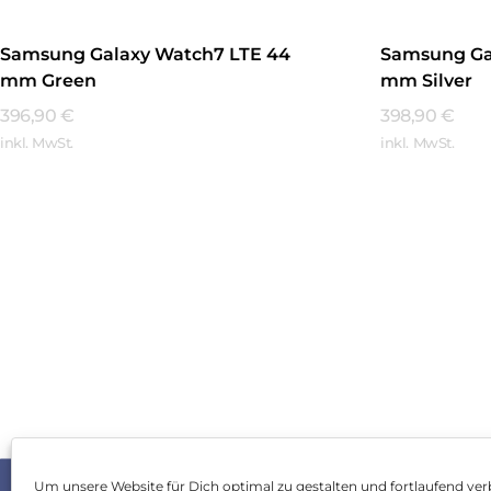
Samsung Galaxy Watch7 LTE 44
Samsung Ga
mm Green
mm Silver
396,90
€
398,90
€
inkl. MwSt.
inkl. MwSt.
Mehr Erfahren
Mehr Erfa
Um unsere Website für Dich optimal zu gestalten und fortlaufend ver