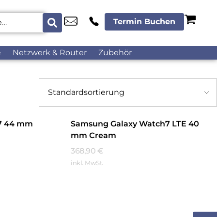
Termin Buchen
e
Netzwerk & Router
Zubehör
7 44 mm
Samsung Galaxy Watch7 LTE 40
mm Cream
368,90
€
inkl. MwSt.
Mehr Erfahren