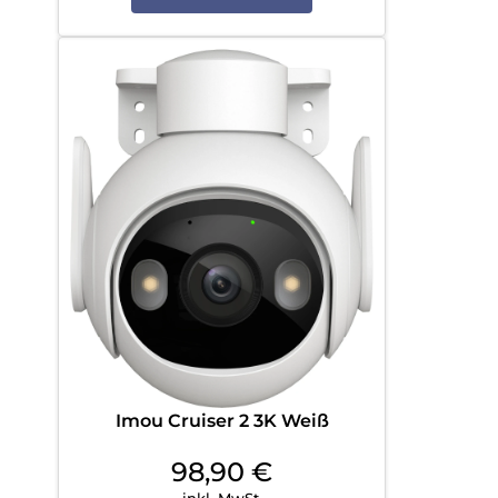
Imou Cruiser 2 3K Weiß
98,90
€
inkl. MwSt.