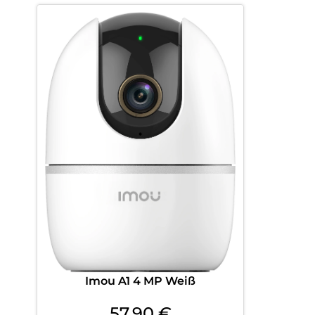
Imou A1 4 MP Weiß
57,90
€