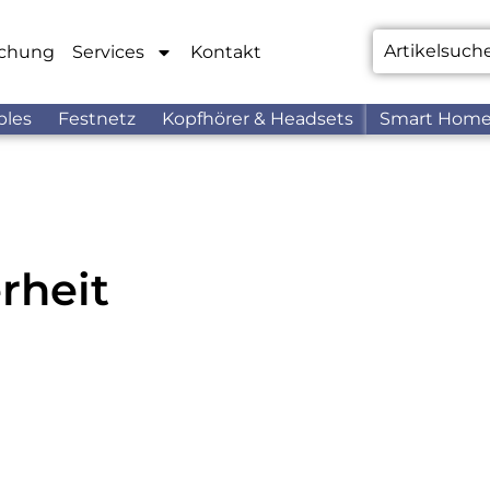
chung
Services
Kontakt
bles
Festnetz
Kopfhörer & Headsets
Smart Hom
rheit