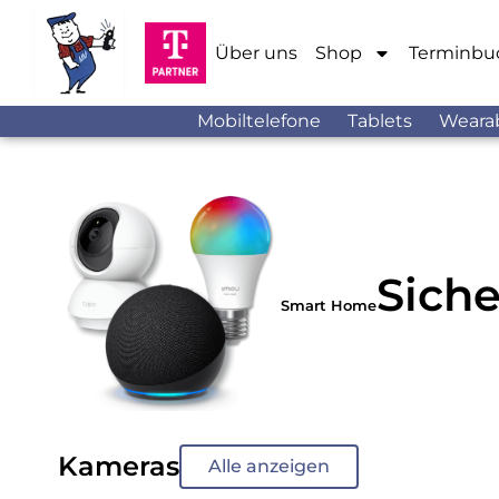
Über uns
Shop
Terminbu
Mobiltelefone
Tablets
Weara
Siche
Smart Home
Kameras
Alle anzeigen