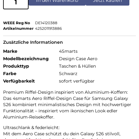
In den Warenkorb
Jetzt kaufen
WEEE Reg No
DE14120388
Artikelnummer
4252011913886
Zusätzliche Informationen
Marke
4Smarts
Modellbezeichnung
Design Case Aero
Produkttyp
Taschen & Hüllen
Farbe
Schwarz
Verfügbarkeit
sofort verfügbar
Premium Riffel-Design inspiriert von Aluminium-Koffern:
Das 4smarts Aero Riffel-Design Case für Samsung Galaxy
S26 kombiniert minimalistisches Design mit hochwertiger
Funktionalität – inspiriert vom ikonischen Look edler
Aluminium-Reisekoffer.
Ultraschlank & federleicht:
Mit dem Aero Case schützt du dein Galaxy S26 stilvoll,