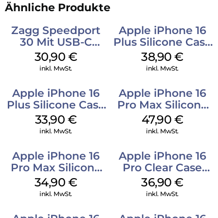
Ähnliche Produkte
Zagg Speedport
Apple iPhone 16
30 Mit USB-C
Plus Silicone Case
Kabel Weiß
MagSafe Denim
30,90
€
38,90
€
inkl. MwSt.
inkl. MwSt.
Apple iPhone 16
Apple iPhone 16
Plus Silicone Case
Pro Max Silicone
MagSafe Lake
Case MagSafe
33,90
€
47,90
€
Green
Black
inkl. MwSt.
inkl. MwSt.
Apple iPhone 16
Apple iPhone 16
Pro Max Silicone
Pro Clear Case
Case MagSafe
MagSafe
34,90
€
36,90
€
Denim
Transparent
inkl. MwSt.
inkl. MwSt.