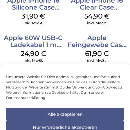
Apple iPhone 16
Apple iPhone 16
Silicone Case
Clear Case
MagSafe Fuchsia
MagSafe
31,90
€
54,90
€
Transparent
inkl. MwSt.
inkl. MwSt.
Apple 60W USB-C
Apple
Ladekabel 1 m
Feingewebe Case
Weiß
iPhone 15 Pro
24,90
€
61,90
€
MagSafe Schwarz
inkl. MwSt.
inkl. MwSt.
Um unsere Website für Dich optimal zu gestalten und fortlaufend
verbessern zu können, verwenden wir Cookies. Durch die weitere
Nutzung der Website stimmst Du der Verwendung von Cookies zu.
Impressum
Weitere Informationen zu Cookies erhältst Du in unserer
Datenschutzerklärung.
AGB
Datenschutz
Alle akzeptieren
Können wir Dir behilflich sein?
Vertrag widerrufen
Nur erforderliche akzeptieren