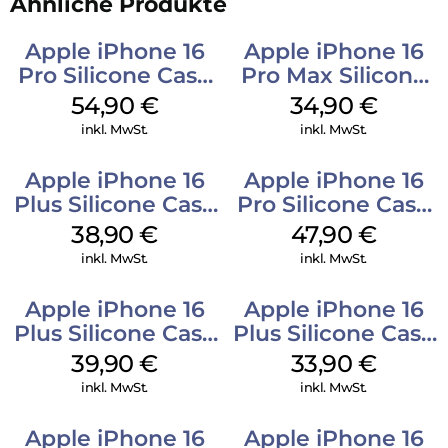
Ähnliche Produkte
Apple iPhone 16
Apple iPhone 16
Pro Silicone Case
Pro Max Silicone
MagSafe Black
Case MagSafe
54,90
€
34,90
€
Denim
inkl. MwSt.
inkl. MwSt.
Apple iPhone 16
Apple iPhone 16
Plus Silicone Case
Pro Silicone Case
MagSafe Denim
MagSafe Denim
38,90
€
47,90
€
inkl. MwSt.
inkl. MwSt.
Apple iPhone 16
Apple iPhone 16
Plus Silicone Case
Plus Silicone Case
MagSafe Plum
MagSafe Lake
39,90
€
33,90
€
Green
inkl. MwSt.
inkl. MwSt.
Apple iPhone 16
Apple iPhone 16