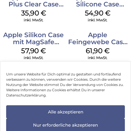
Plus Clear Case
Silicone Case
MagSafe
MagSafe Lake
35,90
€
54,90
€
Transparent
Green
inkl. MwSt.
inkl. MwSt.
Apple Silikon Case
Apple
mit MagSafe
Feingewebe Case
iPhone 14 Pro
iPhone 15 Pro
57,90
€
61,90
€
(PRODUCT)RED
MagSafe Schwarz
inkl. MwSt.
inkl. MwSt.
Um unsere Website für Dich optimal zu gestalten und fortlaufend
verbessern zu können, verwenden wir Cookies. Durch die weitere
Nutzung der Website stimmst Du der Verwendung von Cookies zu.
Impressum
Weitere Informationen zu Cookies erhältst Du in unserer
Datenschutzerklärung.
AGB
Datenschutz
Alle akzeptieren
Können wir Dir behilflich sein?
Vertrag widerrufen
Nur erforderliche akzeptieren