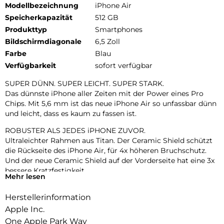
Modellbezeichnung
iPhone Air
Speicherkapazität
512 GB
Produkttyp
Smartphones
Bildschirmdiagonale
6,5 Zoll
Farbe
Blau
Verfügbarkeit
sofort verfügbar
SUPER DÜNN. SUPER LEICHT. SUPER STARK.
Das dünnste iPhone aller Zeiten mit der Power eines Pro
Chips. Mit 5,6 mm ist das neue iPhone Air so unfassbar dünn
und leicht, dass es kaum zu fassen ist.
ROBUSTER ALS JEDES iPHONE ZUVOR.
Ultraleichter Rahmen aus Titan. Der Ceramic Shield schützt
die Rückseite des iPhone Air, für 4x höheren Bruchschutz.
Und der neue Ceramic Shield auf der Vorderseite hat eine 3x
bessere Kratzfestigkeit.
Mehr lesen
ZWEI FORTSCHRITTLICHE KAMERAS IN EINER.
Herstellerinformation
48 MP Fusion Kamera-System mit 2x Zoom in optischer
Qualität. Mach einfach perfekte Aufnahmen – direkt von dort,
Apple Inc.
wo du stehst.
One Apple Park Way