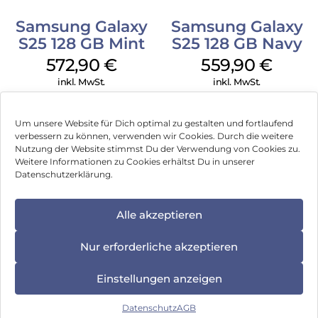
Samsung Galaxy
Samsung Galaxy
S25 128 GB Mint
S25 128 GB Navy
572,90
€
559,90
€
inkl. MwSt.
inkl. MwSt.
Samsung Galaxy
Samsung Galaxy
Um unsere Website für Dich optimal zu gestalten und fortlaufend
S25 128 GB Silver
A16 LTE 128 GB
verbessern zu können, verwenden wir Cookies. Durch die weitere
Shadow
Black
Nutzung der Website stimmst Du der Verwendung von Cookies zu.
594,90
€
130,90
€
Weitere Informationen zu Cookies erhältst Du in unserer
inkl. MwSt.
inkl. MwSt.
Datenschutzerklärung.
Samsung Galaxy
Crosscall Core S5
Alle akzeptieren
XCover 7 EE 128
128 MB Schwarz
GB Black
237,90
€
91,90
€
Nur erforderliche akzeptieren
inkl. MwSt.
inkl. MwSt.
Einstellungen anzeigen
Google Pixel 9 Pro
Datenschutz
AGB