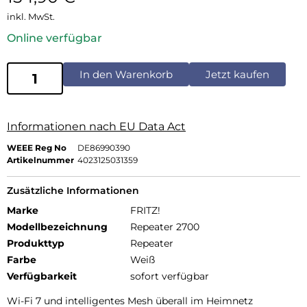
inkl. MwSt.
Online verfügbar
In den Warenkorb
Jetzt kaufen
Informationen nach EU Data Act
WEEE Reg No
DE86990390
Artikelnummer
4023125031359
Zusätzliche Informationen
Marke
FRITZ!
Modellbezeichnung
Repeater 2700
Produkttyp
Repeater
Farbe
Weiß
Verfügbarkeit
sofort verfügbar
Wi-Fi 7 und intelligentes Mesh überall im Heimnetz