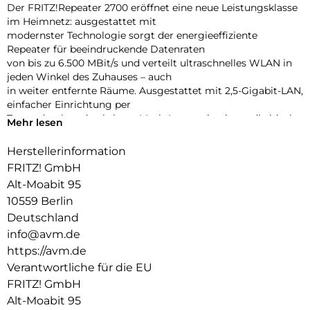
Der FRITZ!Repeater 2700 eröffnet eine neue Leistungsklasse
im Heimnetz: ausgestattet mit
modernster Technologie sorgt der energieeffiziente
Repeater für beeindruckende Datenraten
von bis zu 6.500 MBit/s und verteilt ultraschnelles WLAN in
jeden Winkel des Zuhauses – auch
in weiter entfernte Räume. Ausgestattet mit 2,5-Gigabit-LAN,
einfacher Einrichtung per
Tastendruck und nahtloser Mesh-Integration ist er die ideale
Mehr lesen
Lösung für anspruchsvolle
Heimnetze – inklusive FRITZ!OS, kostenlosen Updates,
Herstellerinformation
umfassendem Support und 5 Jahren
FRITZ! GmbH
Garantie.
Alt-Moabit 95
Ultraschnelles Wi-Fi 7 und 2,5-Gigabit-LAN
10559 Berlin
Der FRITZ!Repeater 2700 bringt Highspeed ins Heimnetz: Mit
Deutschland
Wi-Fi 7, vier Antennen im 5-GHzBand und zwei im 2,4-GHz-
info@avm.de
Band (4×4 + 2×2) erreicht er beeindruckende WLAN-
https://avm.de
Datenraten
von bis zu 6.500 MBit/s. Der 2,5-Gigabit-LAN-Anschluss
Verantwortliche für die EU
ermöglicht schnelle Verbindungen
FRITZ! GmbH
zur FRITZ!Box oder zu Geräten wie NAS, Streaming-Boxen
Alt-Moabit 95
oder Konsolen. Auch bei