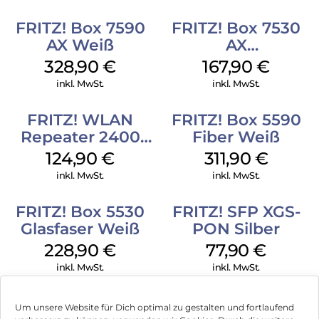
FRITZ! Box 7590
FRITZ! Box 7530
AX Weiß
AX
(Tarifvermarktung)
328,90
€
167,90
€
Weiß
inkl. MwSt.
inkl. MwSt.
FRITZ! WLAN
FRITZ! Box 5590
Repeater 2400
Fiber Weiß
Weiß
124,90
€
311,90
€
inkl. MwSt.
inkl. MwSt.
FRITZ! Box 5530
FRITZ! SFP XGS-
Glasfaser Weiß
PON Silber
228,90
€
77,90
€
inkl. MwSt.
inkl. MwSt.
Um unsere Website für Dich optimal zu gestalten und fortlaufend