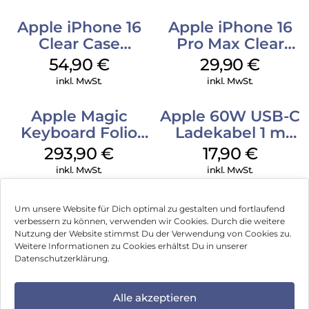
Apple iPhone 16
Apple iPhone 16
Clear Case
Pro Max Clear
MagSafe
Case MagSafe
54,90
€
29,90
€
Transparent
Transparent
inkl. MwSt.
inkl. MwSt.
Apple Magic
Apple 60W USB-C
Keyboard Folio
Ladekabel 1 m
iPad 10.9″ (10.Gen.)
Weiß
293,90
€
17,90
€
Weiß
inkl. MwSt.
inkl. MwSt.
Um unsere Website für Dich optimal zu gestalten und fortlaufend
verbessern zu können, verwenden wir Cookies. Durch die weitere
Nutzung der Website stimmst Du der Verwendung von Cookies zu.
Impressum
Weitere Informationen zu Cookies erhältst Du in unserer
Datenschutzerklärung.
AGB
Datenschutz
Alle akzeptieren