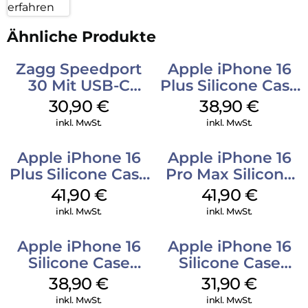
erfahren
Ähnliche Produkte
Zagg Speedport
Apple iPhone 16
30 Mit USB-C
Plus Silicone Case
Kabel Weiß
MagSafe Denim
30,90
€
38,90
€
inkl. MwSt.
inkl. MwSt.
Apple iPhone 16
Apple iPhone 16
Plus Silicone Case
Pro Max Silicone
MagSafe Stone
Case MagSafe
41,90
€
41,90
€
Gray
Ultramarine
inkl. MwSt.
inkl. MwSt.
Apple iPhone 16
Apple iPhone 16
Silicone Case
Silicone Case
MagSafe
MagSafe Fuchsia
38,90
€
31,90
€
Ultramarine
inkl. MwSt.
inkl. MwSt.