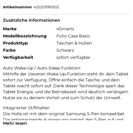
Artikelnummer
4252011910502
Zusätzliche Informationen
Marke
4Smarts
Modellbezeichnung
Folio Case Basic
Produkttyp
Taschen & Hüllen
Farbe
Schwarz
Verfügbarkeit
sofort verfügbar
Auto Wake-Up / Auto-Sleep Funktion:
Mithilfe der cleveren Wake-Up-Funktion steht dir dein Tablet
sofort zur Verfügung. Öffne einfach die Tasche, und dein
Tablet wacht sofort auf. Dank dieser Technologie spart das
Tablet Energie, und die Betriebszeit wird deutlich verlängert.
Nutze sie zu deinem Vorteil und zum Schutz der Umwelt.
Integrierter Stifthalter:
Die Hülle ist mit dem original Samsung S-Pen kompatibel.
Die entsprechende Aussparung nimmt den S-Pen auf und
Mehr lesen
ermöglicht eine sichere magnetische Befestigung am
Tablet. So ist der Samsung S-Pen immer griffbereit und