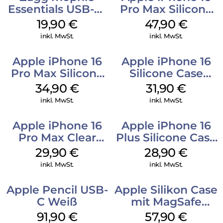
Essentials USB-C-
Pro Max Silicone
20W Charger PD
Case MagSafe
19,90
€
47,90
€
Weiß
Black
inkl. MwSt.
inkl. MwSt.
Apple iPhone 16
Apple iPhone 16
Pro Max Silicone
Silicone Case
Case MagSafe
MagSafe Fuchsia
34,90
€
31,90
€
Denim
inkl. MwSt.
inkl. MwSt.
Apple iPhone 16
Apple iPhone 16
Pro Max Clear
Plus Silicone Case
Case MagSafe
MagSafe Black
29,90
€
28,90
€
Transparent
inkl. MwSt.
inkl. MwSt.
Apple Pencil USB-
Apple Silikon Case
C Weiß
mit MagSafe
iPhone 14 Pro
91,90
€
57,90
€