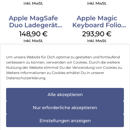
(PRODUCT)RED
inkl. MwSt.
inkl. MwSt.
Apple MagSafe
Apple Magic
Duo Ladegerät
Keyboard Folio
Weiß
iPad 10.9″ (10.Gen.)
148,90
€
293,90
€
Weiß
inkl. MwSt.
inkl. MwSt.
Um unsere Website für Dich optimal zu gestalten und fortlaufend
verbessern zu können, verwenden wir Cookies. Durch die weitere
Nutzung der Website stimmst Du der Verwendung von Cookies zu.
Impressum
Weitere Informationen zu Cookies erhältst Du in unserer
Datenschutzerklärung.
AGB
Datenschutz
Alle akzeptieren
Können wir Dir behilflich sein?
Vertrag widerrufen
Nur erforderliche akzeptieren
Hinweis zur Batterieentsorgung
Einstellungen anzeigen
Newsletter