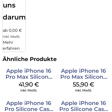
uns
darum!
ab 0,00 €
inkl. MwSt.
Mehr
erfahren
Ähnliche Produkte
Apple iPhone 16
Apple iPhone 16
Pro Max Silicone
Pro Max Silicone
Case MagSafe
Case MagSafe
41,90
€
55,90
€
Ultramarine
Stone Gray
inkl. MwSt.
inkl. MwSt.
Apple iPhone 16
Apple iPhone 16
Pro Silicone Case
Pro Silicone Case