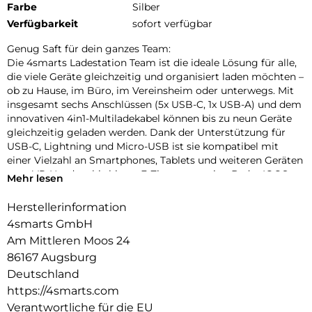
Farbe
Silber
Verfügbarkeit
sofort verfügbar
Genug Saft für dein ganzes Team:
Die 4smarts Ladestation Team ist die ideale Lösung für alle,
die viele Geräte gleichzeitig und organisiert laden möchten –
ob zu Hause, im Büro, im Vereinsheim oder unterwegs. Mit
insgesamt sechs Anschlüssen (5x USB-C, 1x USB-A) und dem
innovativen 4in1-Multiladekabel können bis zu neun Geräte
gleichzeitig geladen werden. Dank der Unterstützung für
USB-C, Lightning und Micro-USB ist sie kompatibel mit
einer Vielzahl an Smartphones, Tablets und weiteren Geräten
vom VR-Headset bis hin zu E-Zigaretten wie z.B. der IQOS –
Mehr lesen
von aktuellen Modellen bis hin zu älteren Ausführungen. Eine
praktische USB-Ladestation für mehrere Geräte, die für alle
Herstellerinformation
Einsatzzwecke geeignet ist.
4smarts GmbH
Ein echter Mehrwert: Kabel inklusive:
Am Mittleren Moos 24
Die Multi-Ladestation wird komplett mit fünf hochwertigen
86167 Augsburg
USB-C-Kabeln und einem 4in1-Multiladekabel geliefert.
Deutschland
Dieses flexible Kabel vereint Anschlüsse für USB-C, Micro-
https://4smarts.com
USB und Lightning und ermöglicht das gleichzeitige Laden
Verantwortliche für die EU
von bis zu vier verschiedenen Geräten. Die kurzen Kabel (25