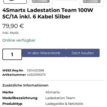
4Smarts Ladestation Team 100W
5C/1A inkl. 6 Kabel Silber
79,90
€
inkl. MwSt.
Online verfügbar
In den Warenkorb
Jetzt kaufen
WEEE Reg No
DE14120388
Artikelnummer
4252011912711
Zusätzliche Informationen
Marke
4Smarts
Modellbezeichnung
Ladestation Team
Produkttyp
Ladegeräte & Netzteile