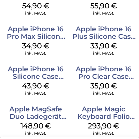
MagSafe Black
MagSafe Stone
54,90
€
55,90
€
Gray
inkl. MwSt.
inkl. MwSt.
Apple iPhone 16
Apple iPhone 16
Pro Max Silicone
Plus Silicone Case
Case MagSafe
MagSafe Lake
34,90
€
33,90
€
Denim
Green
inkl. MwSt.
inkl. MwSt.
Apple iPhone 16
Apple iPhone 16
Silicone Case
Pro Clear Case
MagSafe Plum
MagSafe
43,90
€
35,90
€
Transparent
inkl. MwSt.
inkl. MwSt.
Apple MagSafe
Apple Magic
Duo Ladegerät
Keyboard Folio
Weiß
iPad 10.9″ (10.Gen.)
148,90
€
293,90
€
Weiß
inkl. MwSt.
inkl. MwSt.