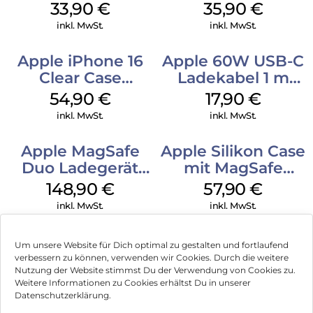
MagSafe Lake
MagSafe
33,90
€
35,90
€
Green
Transparent
inkl. MwSt.
inkl. MwSt.
Apple iPhone 16
Apple 60W USB-C
Clear Case
Ladekabel 1 m
MagSafe
Weiß
54,90
€
17,90
€
Transparent
inkl. MwSt.
inkl. MwSt.
Apple MagSafe
Apple Silikon Case
Duo Ladegerät
mit MagSafe
Weiß
iPhone 14 Pro
148,90
€
57,90
€
(PRODUCT)RED
inkl. MwSt.
inkl. MwSt.
Um unsere Website für Dich optimal zu gestalten und fortlaufend
verbessern zu können, verwenden wir Cookies. Durch die weitere
Nutzung der Website stimmst Du der Verwendung von Cookies zu.
Impressum
Weitere Informationen zu Cookies erhältst Du in unserer
Datenschutzerklärung.
AGB