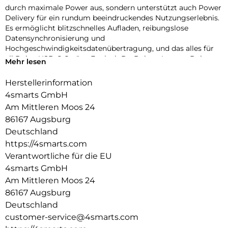
durch maximale Power aus, sondern unterstützt auch Power
Delivery für ein rundum beeindruckendes Nutzungserlebnis.
Es ermöglicht blitzschnelles Aufladen, reibungslose
Datensynchronisierung und
Hochgeschwindigkeitsdatenübertragung, und das alles für
all Deine USB-C Geräte. Egal, ob Du Deinen Laptop, Dein
Mehr lesen
Tablet oder Dein Smartphone aufladen möchtest – dieses
Kabel liefert die optimale Power und Leistung und selbst
Herstellerinformation
Geräte mit hohem Strombedarf sind kein Problem. Dieses
4smarts GmbH
Kabel ist mit seinen USB 3.1 Steckern die zukunftssichere
Am Mittleren Moos 24
Lösung für Deine Anforderungen. Es zeichnet sich nicht nur
86167 Augsburg
durch seine beeindruckende Leistung aus, sondern setzt
auch auf fortschrittliche Energieeffizienz dank des
Deutschland
innovativen E-Mark-Chips. Dieser hochmoderne Chip
https://4smarts.com
minimiert Energieverluste und stellt sicher, dass die volle
Verantwortliche für die EU
Leistung effizient und umweltfreundlich an Dein Gerät
4smarts GmbH
geliefert wird. Dies bedeutet nicht nur schnellere Ladezeiten,
Am Mittleren Moos 24
sondern auch einen bewussteren Umgang mit Energie und
einen geringeren CO2-Fußabdruck. Unser Kabel ermöglicht
86167 Augsburg
es Dir, Zeit und Ressourcen zu sparen, während Du
Deutschland
gleichzeitig die Umwelt schützt.
customer-service@4smarts.com