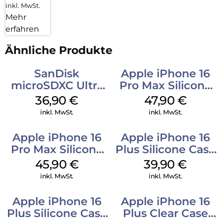
inkl. MwSt.
Mehr
erfahren
Ähnliche Produkte
SanDisk
Apple iPhone 16
microSDXC Ultra
Pro Max Silicone
128 GB + Adapter
Case MagSafe
36,90
€
47,90
€
Mobile
Black
inkl. MwSt.
inkl. MwSt.
Apple iPhone 16
Apple iPhone 16
Pro Max Silicone
Plus Silicone Case
Case MagSafe
MagSafe Plum
45,90
€
39,90
€
Ultramarine
inkl. MwSt.
inkl. MwSt.
Apple iPhone 16
Apple iPhone 16
Plus Silicone Case
Plus Clear Case