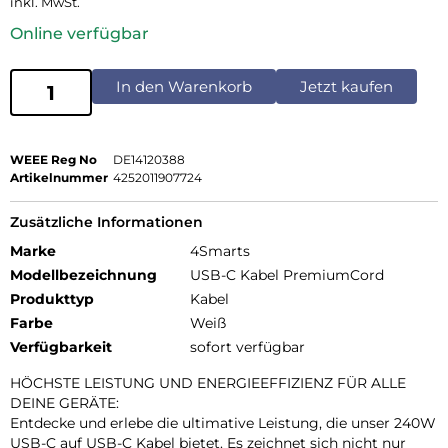
inkl. MwSt.
Online verfügbar
In den Warenkorb
Jetzt kaufen
WEEE Reg No
DE14120388
Artikelnummer
4252011907724
Zusätzliche Informationen
Marke
4Smarts
Modellbezeichnung
USB-C Kabel PremiumCord
Produkttyp
Kabel
Farbe
Weiß
Verfügbarkeit
sofort verfügbar
HÖCHSTE LEISTUNG UND ENERGIEEFFIZIENZ FÜR ALLE
DEINE GERÄTE:
Entdecke und erlebe die ultimative Leistung, die unser 240W
USB-C auf USB-C Kabel bietet. Es zeichnet sich nicht nur