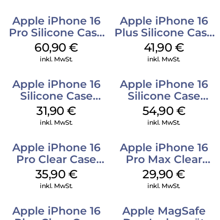
Apple iPhone 16
Apple iPhone 16
Pro Silicone Case
Plus Silicone Case
MagSafe Stone
MagSafe Stone
60,90
€
41,90
€
Gray
Gray
inkl. MwSt.
inkl. MwSt.
Apple iPhone 16
Apple iPhone 16
Silicone Case
Silicone Case
MagSafe Fuchsia
MagSafe Black
31,90
€
54,90
€
inkl. MwSt.
inkl. MwSt.
Apple iPhone 16
Apple iPhone 16
Pro Clear Case
Pro Max Clear
MagSafe
Case MagSafe
35,90
€
29,90
€
Transparent
Transparent
inkl. MwSt.
inkl. MwSt.
Apple iPhone 16
Apple MagSafe