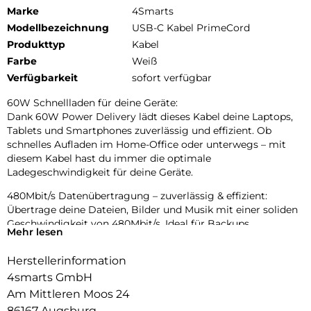
Marke
4Smarts
Modellbezeichnung
USB-C Kabel PrimeCord
Produkttyp
Kabel
Farbe
Weiß
Verfügbarkeit
sofort verfügbar
60W Schnellladen für deine Geräte:
Dank 60W Power Delivery lädt dieses Kabel deine Laptops,
Tablets und Smartphones zuverlässig und effizient. Ob
schnelles Aufladen im Home-Office oder unterwegs – mit
diesem Kabel hast du immer die optimale
Ladegeschwindigkeit für deine Geräte.
480Mbit/s Datenübertragung – zuverlässig & effizient:
Übertrage deine Dateien, Bilder und Musik mit einer soliden
Geschwindigkeit von 480Mbit/s. Ideal für Backups,
Mehr lesen
Dokumente oder Multimedia-Inhalte – zuverlässig und ohne
Verzögerungen, egal ob am Laptop oder PC.
Herstellerinformation
Langlebiges Premium-Design mit Aluminium & Nylon:
4smarts GmbH
Qualität, die du spürst: Die hochwertigen Aluminium-
Am Mittleren Moos 24
Stecker machen das Kabel besonders widerstandsfähig
86167 Augsburg