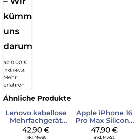
– Wir
kümmern
uns
darum!
ab 0,00 €
inkl. MwSt.
Mehr
erfahren
Ähnliche Produkte
Lenovo kabellose
Apple iPhone 16
Mehrfachgerät
Pro Max Silicone
Luna Grey
Case MagSafe
42,90
€
47,90
€
Black
inkl. MwSt.
inkl. MwSt.