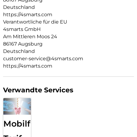
gegen Abnutzung und sorgen für eine edle Optik. Das
Deutschland
geflochtene Nylon-Gehäuse bietet zusätzlichen Schutz vor
https://4smarts.com
Knicken und Beschädigungen, ohne an Flexibilität
einzubüßen. Perfekt für den täglichen Einsatz, ob im Büro,
Verantwortliche für die EU
unterwegs oder zu Hause – dieses Kabel hält mit deinem
4smarts GmbH
Lifestyle Schritt und überzeugt durch seine Langlebigkeit
Am Mittleren Moos 24
und Premium-Qualität.
86167 Augsburg
Deutschland
customer-service@4smarts.com
https://4smarts.com
Verwandte Services
Mobilfunk