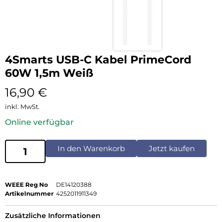
4Smarts USB-C Kabel PrimeCord
60W 1,5m Weiß
16,90
€
inkl. MwSt.
Online verfügbar
In den Warenkorb
Jetzt kaufen
WEEE Reg No
DE14120388
Artikelnummer
4252011911349
Zusätzliche Informationen