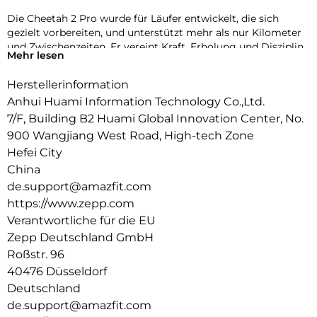
Die Cheetah 2 Pro wurde für Läufer entwickelt, die sich
gezielt vorbereiten, und unterstützt mehr als nur Kilometer
und Zwischenzeiten. Er vereint Kraft, Erholung und Disziplin,
Mehr lesen
die die Leistungsfähigkeit steigern.
Herstellerinformation
Titanfestigkeit. Strukturelle Leichtigkeit.
Das Design wurde auf raffinierte Leistungsfähigkeit und
Anhui Huami Information Technology Co.,Ltd.
strukturelle Leichtigkeit ausgelegt und verzichtet auf
7/F, Building B2 Huami Global Innovation Center, No.
überflüssiges Material, sodass jedes Element
900 Wangjiang West Road, High-tech Zone
Geschwindigkeit, Kraft und Effizienz fördert. Der Cheetah 2
Hefei City
Pro wurde für die langfristige Vorbereitung entwickelt und
China
sorgt für Klarheit in jeder Trainingsphase, damit Sie
Anstrengung, Erholung und Fortschritt sicher aufeinander
de.support@amazfit.com
abstimmen können.
https://www.zepp.com
Verantwortliche für die EU
Zielorientiertes Training.
Strukturierte Trainingspläne begleiten jede Phase Ihres
Zepp Deutschland GmbH
Trainingszyklus. Von Halbmarathons über Intervall-Läufe bis
Roßstr. 96
hin zu integriertem Krafttraining – jede Einheit hilft Ihnen,
40476 Düsseldorf
Ausdauer, Kraft und Regeneration in Einklang zu bringen und
Deutschland
gleichzeitig Ihre Trainingsstrategie langfristig zielgerichteter
de.support@amazfit.com
und bewusster zu gestalten.