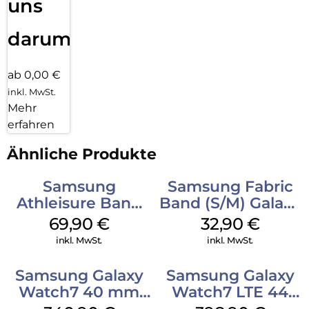
uns
darum!
ab 0,00 €
inkl. MwSt.
Mehr
erfahren
Ähnliche Produkte
Samsung
Samsung Fabric
Athleisure Band
Band (S/M) Galaxy
(S/M) Galaxy
Watch8/Watch8
69,90
€
32,90
€
Watch8/Watch8
Classic Red
inkl. MwSt.
inkl. MwSt.
Classic Sage
Samsung Galaxy
Samsung Galaxy
Watch7 40 mm
Watch7 LTE 44
Green
mm Silver