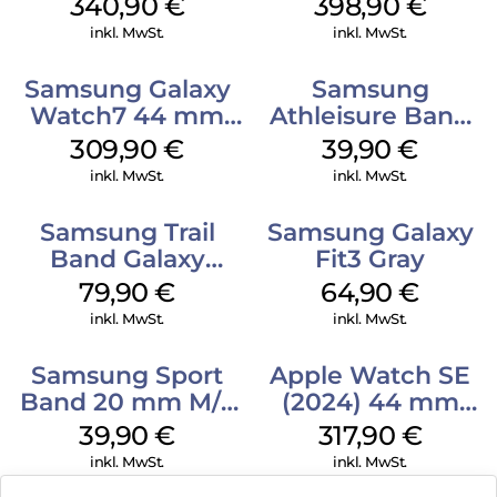
340,90
€
398,90
€
inkl. MwSt.
inkl. MwSt.
Samsung Galaxy
Samsung
Watch7 44 mm
Athleisure Band
Silver
M/L Galaxy
309,90
€
39,90
€
Watch7 Silver
inkl. MwSt.
inkl. MwSt.
Samsung Trail
Samsung Galaxy
Band Galaxy
Fit3 Gray
Watch Ultra
79,90
€
64,90
€
Orange
inkl. MwSt.
inkl. MwSt.
Samsung Sport
Apple Watch SE
Band 20 mm M/L
(2024) 44 mm
Galaxy Watch4
GPS + Cellular
39,90
€
317,90
€
Serie Graphite
(Sportarmband
inkl. MwSt.
inkl. MwSt.
Mitternacht M/L)