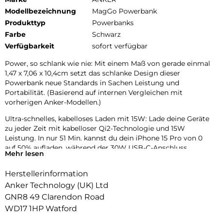
Modellbezeichnung
MagGo Powerbank
Produkttyp
Powerbanks
Farbe
Schwarz
Verfügbarkeit
sofort verfügbar
Power, so schlank wie nie: Mit einem Maß von gerade einmal
1,47 x 7,06 x 10,4cm setzt das schlanke Design dieser
Powerbank neue Standards in Sachen Leistung und
Portabilität. (Basierend auf internen Vergleichen mit
vorherigen Anker-Modellen.)
Ultra-schnelles, kabelloses Laden mit 15W: Lade deine Geräte
zu jeder Zeit mit kabelloser Qi2-Technologie und 15W
Leistung. In nur 51 Min. kannst du dein iPhone 15 Pro von 0
auf 50% aufladen, während der 30W USB-C-Anschluss
Mehr lesen
umfangreiche Kompatibilität bietet.
Herstellerinformation
Ergonomisches Design & verbesserte Tragbarkeit: Die
Kombination aus mattem UV-Finish und robustem
Anker Technology (UK) Ltd
Metallrahmen ergibt einen besonders hohen Nutzerkomfort.
GNR8 49 Clarendon Road
Dieser wird durch die Aerogel-Wärmeisolierung, die die
WD17 1HP Watford
Powerbank kühlt, verstärkt.