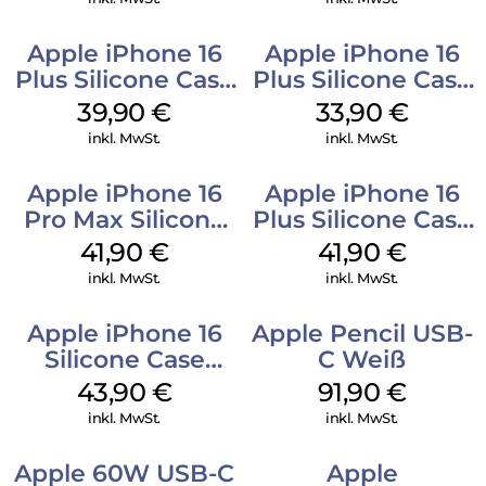
Apple iPhone 16
Apple iPhone 16
Plus Silicone Case
Plus Silicone Case
MagSafe Plum
MagSafe Lake
39,90
€
33,90
€
Green
inkl. MwSt.
inkl. MwSt.
Apple iPhone 16
Apple iPhone 16
Pro Max Silicone
Plus Silicone Case
Case MagSafe
MagSafe Stone
41,90
€
41,90
€
Ultramarine
Gray
inkl. MwSt.
inkl. MwSt.
Apple iPhone 16
Apple Pencil USB-
Silicone Case
C Weiß
MagSafe Plum
43,90
€
91,90
€
inkl. MwSt.
inkl. MwSt.
Apple 60W USB-C
Apple