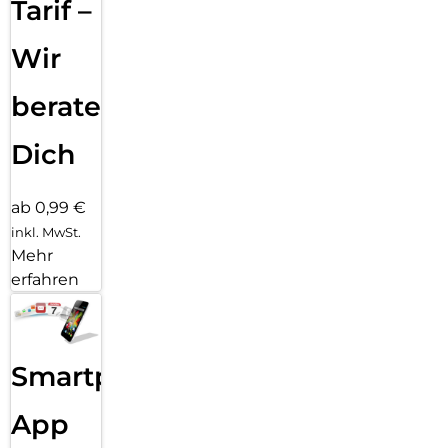
Tarif –
Gesamtleistung von 15W und ist optimal kompatibel mit
iPhones, die MagSafe-fähig sind – sogar durch ein
Wir
magnetisches Case hindurch.
beraten
Dich
ab 0,99 €
inkl. MwSt.
Mehr
erfahren
Smartphone
App