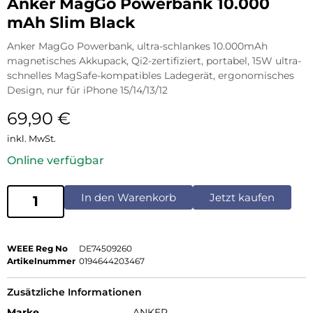
Anker MagGo Powerbank 10.000
mAh Slim Black
Anker MagGo Powerbank, ultra-schlankes 10.000mAh
magnetisches Akkupack, Qi2-zertifiziert, portabel, 15W ultra-
schnelles MagSafe-kompatibles Ladegerät, ergonomisches
Design, nur für iPhone 15/14/13/12
69,90
€
inkl. MwSt.
Online verfügbar
In den Warenkorb
Jetzt kaufen
WEEE Reg No
DE74509260
Artikelnummer
0194644203467
Zusätzliche Informationen
Marke
ANKER