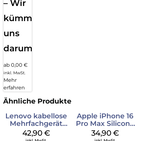
– Wir
kümmern
uns
darum!
ab 0,00 €
inkl. MwSt.
Mehr
erfahren
Ähnliche Produkte
Lenovo kabellose
Apple iPhone 16
Mehrfachgerät
Pro Max Silicone
Luna Grey
Case MagSafe
42,90
€
34,90
€
Denim
inkl. MwSt.
inkl. MwSt.