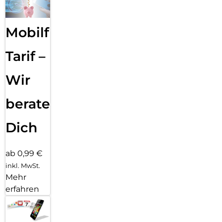
men­fassen, deine Texte Korrektur lesen oder in unterschied­
liche Versio­nen um­schreiben, bis der Ton perfekt passt.
Mit dem Bereinigen Tool in der Fotos App ent­fernst du
Mobilfunk
einfach das, was dich in deinen Fotos stört. Apple
Intelligence identi­fiziert Hinter­grund­objekte, die du mit
einem Finger­tipp löschen kannst. Für eine perfekte Auf­
Tarif –
nahme, ohne das eigent­liche Motiv zu ver­än­dern.
Wir
beraten
Dich
ab 0,99 €
inkl. MwSt.
Mehr
erfahren