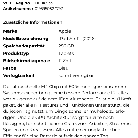
WEEE Reg No
DE11169330
Artikelnummer
0195950824797
Zusätzliche Informationen
Marke
Apple
Modellbezeichnung
iPad Air 11" (2026)
Speicherkapazität
256 GB
Produkttyp
Tablets
Bildschirmdiagonale
11 Zoll
Farbe
Blau
Verfügbarkeit
sofort verfügbar
Der ultra­schnelle M4 Chip mit 50 % mehr gemein­samem
Systemspeicher bringt eine bessere Per­for­mance für alles,
was du gerne auf deinem iPad Air machst. Er ist ein KI Kraft­
paket, der alle KI Features und Funk­tionen unter stützt, die
du jeden Tag nutzt, um Dinge schneller mühelos zu erle­
digen. Und die GPU Archi­tektur sorgt für eine noch
flüssigere, fort­schritt­lichere Grafik zum Arbeiten, Streamen,
Spielen und Kreativ­sein. Alles mit einer unglaub lichen
Effizienz für eine Batterie­laufzeit den ganzen Tag.