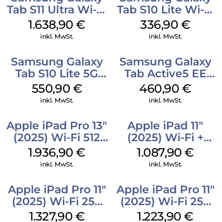
Tab S11 Ultra Wi-Fi
Tab S10 Lite Wi-Fi
512 GB Gray
128 GB Silver
1.638,90
€
336,90
€
inkl. MwSt.
inkl. MwSt.
Samsung Galaxy
Samsung Galaxy
Tab S10 Lite 5G
Tab Active5 EE
256 GB Gray
Wi-Fi 128 GB black
550,90
€
460,90
€
inkl. MwSt.
inkl. MwSt.
Apple iPad Pro 13″
Apple iPad 11″
(2025) Wi-Fi 512
(2025) Wi-Fi +
GB Standardglas
Cellular 512 GB
1.936,90
€
1.087,90
€
Space Schwarz
Pink
inkl. MwSt.
inkl. MwSt.
Apple iPad Pro 11″
Apple iPad Pro 11″
(2025) Wi-Fi 256
(2025) Wi-Fi 256
GB Standardglas
GB Standardglas
1.327,90
€
1.223,90
€