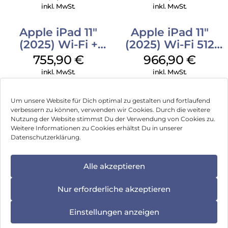
Silber
Space Schwarz
inkl. MwSt.
inkl. MwSt.
Apple iPad 11″
Apple iPad 11″
(2025) Wi-Fi +
(2025) Wi-Fi 512
Cellular 256 GB
GB Gelb
755,90
€
966,90
€
Pink
inkl. MwSt.
inkl. MwSt.
Um unsere Website für Dich optimal zu gestalten und fortlaufend
verbessern zu können, verwenden wir Cookies. Durch die weitere
Nutzung der Website stimmst Du der Verwendung von Cookies zu.
Impressum
Weitere Informationen zu Cookies erhältst Du in unserer
Datenschutzerklärung.
AGB
Datenschutz
Alle akzeptieren
Vertrag widerrufen
Nur erforderliche akzeptieren
Hinweis zur Batterieentsorgung
Einstellungen anzeigen
Newsletter