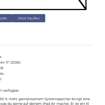
korb
Jetzt kaufen
e
Air 11" (2026)
GB
ets
ll
rt verfügbar
it 50 % mehr gemeinsamem Systemspeicher bringt eine
 was du gerne auf deinem iPad Air machst. Er ist ein KI