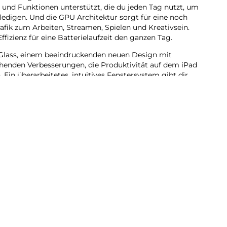
es und Funktionen unterstützt, die du jeden Tag nutzt, um
ledigen. Und die GPU Architektur sorgt für eine noch
Grafik zum Arbeiten, Streamen, Spielen und Kreativsein.
ffizienz für eine Batterielaufzeit den ganzen Tag.
Glass, einem beeindruckenden neuen Design mit
henden Verbesserungen, die Produktivität auf dem iPad
. Ein überarbeitetes, intuitives Fenstersystem gibt dir
lität als je zuvor. Du kannst Pro Apps nutzen,
und kreative Projekte jeder Größe erledigen – ganz
ntelligence entwickelt, deinem ganz persönlichen KI
ch auszudrücken und Dinge mühelos zu erledigen.
bt dir die Sicherheit, dass niemand auf deine Daten
ple.
du dich auf beeindruckende Art visuell ausdrücken.
dkreation grobe Skizzen in passende Bilder. Oder
 ganz neue Bilder, basierend auf deinen
ogar Personen aus deiner Fotomediathek.
u die richtigen Worte zu finden und deine Kommunikation