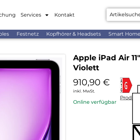
chung
Services
Kontakt
bles
Festnetz
Kopfhörer & Headsets
Smart Hom
Apple iPad Air 11
Violett
910,90
€
inkl. MwSt.
Produkt
Online verfügbar