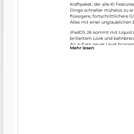
Kraftpaket, der alle KI Featur
Dinge schneller mühelos zu er
flüssigere, fortschrittlichere 
Alles mit einer unglaublichen E
iPadOS 26 kommt mit Liquid 
brillantem Look und bahnbrec
Air auf ein neues Level bringen
Mehr lesen
mehr Möglichkeiten und Flexibi
anspruchsvolle Games spielen 
natürlich per Touch.
Das iPad Air wurde für Apple I
System. Es hilft dir dabei, di
Revolutionärer Datenschutz gi
zugreifen kann − auch nicht Ap
Mit Apple Intelligence kannst 
Verwandle mit dem Feature Bil
erstelle mit Image Playground
Beschreibungen, Ideen oder s
Schreibtools helfen dir, gena