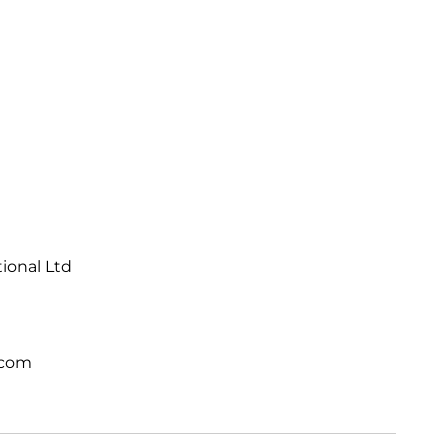
tional Ltd
.com