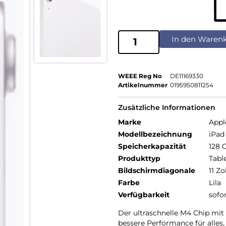
In den Waren
WEEE Reg No
DE11169330
Artikelnummer
0195950811254
Zusätzliche Informationen
Marke
Appl
Modellbezeichnung
iPad 
Speicherkapazität
128 
Produkttyp
Tabl
Bildschirmdiagonale
11 Zo
Farbe
Lila
Verfügbarkeit
sofo
Der ultraschnelle M4 Chip m
bessere Performance für alles,