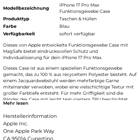
iPhone 17 Pro Max
Modellbezeichnung
Funktionsgewebe Case
Produkttyp
Taschen & Hüllen
Farbe
Blau
Verfügbarkeit
sofort verfügbar
Dieses von Apple entwickelte Funktions­gewebe Case mit
MagSafe bietet eindrucks­vollen Schutz und
Individualisierung für dein iPhone 17 Pro Max.
Dieses Case ist aus einem speziellen Funktions­gewebe
gemacht, das zu 100 % aus recyceltem Polyester besteht. Auf
einem Jacquard­webstuhl werden mehrfarbige Garne
miteinander verwoben, wobei eine vielschichtige Textur mit
großer Farbtiefe entsteht. Für mehr Griffigkeit sind die
Ränder des Case mit leicht texturiertem TPU beschichtet.
Mehr lesen
Die Tasten aus elegantem eloxiertem Aluminium sorgen für
präzises und schnelles Feedback.
Herstellerinformation
Mit zwei Verbindungs­punkten lässt sich dieses Case sicher
Apple Inc.
am Crossbody Band befestigen. So kannst du dein iPhone
One Apple Park Way
entspannt freihändig tragen.
CA 95014 Cupertino