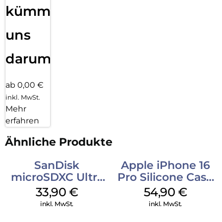
kümmern
uns
darum!
ab 0,00 €
inkl. MwSt.
Mehr
erfahren
Ähnliche Produkte
SanDisk
Apple iPhone 16
microSDXC Ultra
Pro Silicone Case
128 GB + Adapter
MagSafe Black
33,90
€
54,90
€
Mobile
inkl. MwSt.
inkl. MwSt.