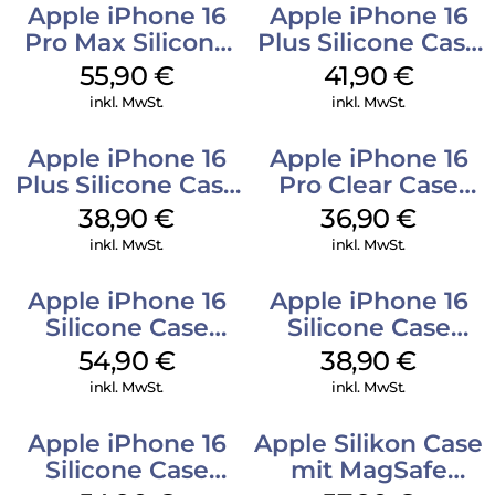
Apple iPhone 16
Apple iPhone 16
Pro Max Silicone
Plus Silicone Case
Case MagSafe
MagSafe Stone
55,90
€
41,90
€
Stone Gray
Gray
inkl. MwSt.
inkl. MwSt.
Apple iPhone 16
Apple iPhone 16
Plus Silicone Case
Pro Clear Case
MagSafe Denim
MagSafe
38,90
€
36,90
€
Transparent
inkl. MwSt.
inkl. MwSt.
Apple iPhone 16
Apple iPhone 16
Silicone Case
Silicone Case
MagSafe Black
MagSafe
54,90
€
38,90
€
Ultramarine
inkl. MwSt.
inkl. MwSt.
Apple iPhone 16
Apple Silikon Case
Silicone Case
mit MagSafe