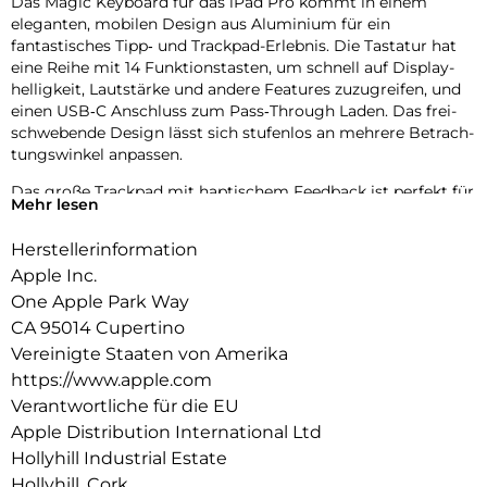
Das Magic Keyboard für das iPad Pro kommt in einem
eleganten, mobilen Design aus Aluminium für ein
fantastisches Tipp‑ und Trackpad-Erlebnis. Die Tastatur hat
eine Reihe mit 14 Funktions­tasten, um schnell auf Display­
helligkeit, Lautstärke und andere Features zuzugreifen, und
einen USB‑C Anschluss zum Pass‑Through Laden. Das frei­
schwebende Design lässt sich stufenlos an mehrere Betrach­
tungs­winkel anpassen.
Das große Trackpad mit haptischem Feedback ist perfekt für
Mehr lesen
Aufgaben, bei denen es auf Präzision ankommt, wie Tabellen
bearbeiten und Text auswählen. Oder zum Navigieren auf
Herstellerinformation
deinem iPad mit intuitiven und vertrauten Multi-Touch
Apple Inc.
Gesten. Das robuste Cover schützt Vorder‑ und Rückseite
und ist perfekt, um dein iPad Pro überallhin mitzunehmen.
One Apple Park Way
CA 95014 Cupertino
Vereinigte Staaten von Amerika
https://www.apple.com
Verantwortliche für die EU
Apple Distribution International Ltd
Hollyhill Industrial Estate
Hollyhill, Cork