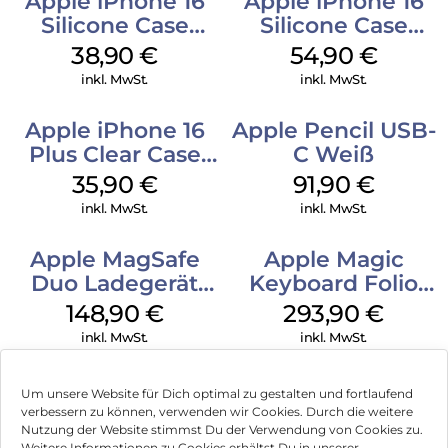
Apple iPhone 16
Apple iPhone 16
Silicone Case
Silicone Case
MagSafe
MagSafe Lake
38,90
€
54,90
€
Ultramarine
Green
inkl. MwSt.
inkl. MwSt.
Apple iPhone 16
Apple Pencil USB-
Plus Clear Case
C Weiß
MagSafe
35,90
€
91,90
€
Transparent
inkl. MwSt.
inkl. MwSt.
Apple MagSafe
Apple Magic
Duo Ladegerät
Keyboard Folio
Weiß
iPad 10.9″ (10.Gen.)
148,90
€
293,90
€
Weiß
inkl. MwSt.
inkl. MwSt.
Um unsere Website für Dich optimal zu gestalten und fortlaufend
verbessern zu können, verwenden wir Cookies. Durch die weitere
Nutzung der Website stimmst Du der Verwendung von Cookies zu.
Impressum
Weitere Informationen zu Cookies erhältst Du in unserer