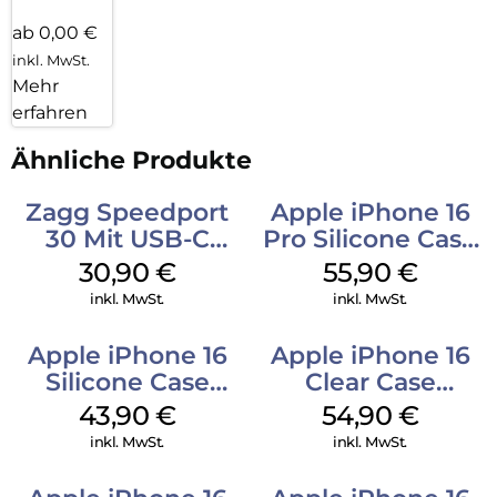
ab 0,00 €
inkl. MwSt.
Mehr
erfahren
Ähnliche Produkte
Zagg Speedport
Apple iPhone 16
30 Mit USB-C
Pro Silicone Case
Kabel Weiß
MagSafe Stone
30,90
€
55,90
€
Gray
inkl. MwSt.
inkl. MwSt.
Apple iPhone 16
Apple iPhone 16
Silicone Case
Clear Case
MagSafe Plum
MagSafe
43,90
€
54,90
€
Transparent
inkl. MwSt.
inkl. MwSt.