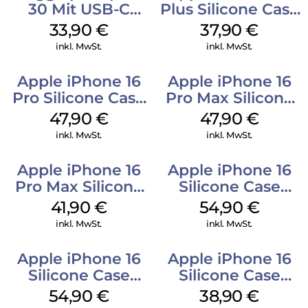
30 Mit USB-C
Plus Silicone Case
Kabel Weiß
MagSafe Lake
33,90
€
37,90
€
Green
inkl. MwSt.
inkl. MwSt.
Apple iPhone 16
Apple iPhone 16
Pro Silicone Case
Pro Max Silicone
MagSafe Denim
Case MagSafe
47,90
€
47,90
€
Black
inkl. MwSt.
inkl. MwSt.
Apple iPhone 16
Apple iPhone 16
Pro Max Silicone
Silicone Case
Case MagSafe
MagSafe Lake
41,90
€
54,90
€
Ultramarine
Green
inkl. MwSt.
inkl. MwSt.
Apple iPhone 16
Apple iPhone 16
Silicone Case
Silicone Case
MagSafe Black
MagSafe
54,90
€
38,90
€