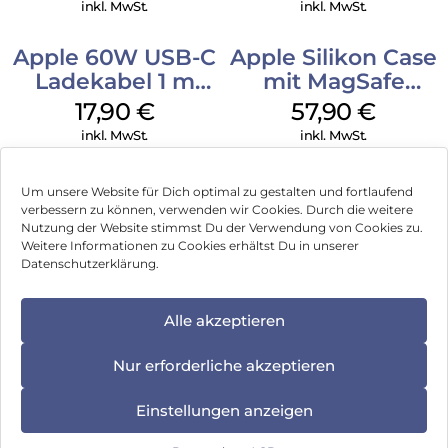
Ultramarine
inkl. MwSt.
inkl. MwSt.
Apple 60W USB-C
Apple Silikon Case
Ladekabel 1 m
mit MagSafe
Weiß
iPhone 14 Pro
17,90
€
57,90
€
(PRODUCT)RED
inkl. MwSt.
inkl. MwSt.
Um unsere Website für Dich optimal zu gestalten und fortlaufend
verbessern zu können, verwenden wir Cookies. Durch die weitere
Nutzung der Website stimmst Du der Verwendung von Cookies zu.
Impressum
Weitere Informationen zu Cookies erhältst Du in unserer
Datenschutzerklärung.
AGB
Datenschutz
Alle akzeptieren
Vertrag widerrufen
Nur erforderliche akzeptieren
Hinweis zur Batterieentsorgung
Einstellungen anzeigen
Newsletter