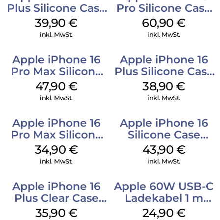
Plus Silicone Case
Pro Silicone Case
MagSafe Plum
MagSafe Stone
39,90
€
60,90
€
Gray
inkl. MwSt.
inkl. MwSt.
Apple iPhone 16
Apple iPhone 16
Pro Max Silicone
Plus Silicone Case
Case MagSafe
MagSafe Denim
47,90
€
38,90
€
Black
inkl. MwSt.
inkl. MwSt.
Apple iPhone 16
Apple iPhone 16
Pro Max Silicone
Silicone Case
Case MagSafe
MagSafe Plum
34,90
€
43,90
€
Denim
inkl. MwSt.
inkl. MwSt.
Apple iPhone 16
Apple 60W USB-C
Plus Clear Case
Ladekabel 1 m
MagSafe
Weiß
35,90
€
24,90
€