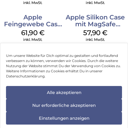
Transparent
inkl. MwSt.
inkl. MwSt.
Apple
Apple Silikon Case
Feingewebe Case
mit MagSafe
iPhone 15 Pro
iPhone 14 Pro
61,90
€
57,90
€
MagSafe Schwarz
(PRODUCT)RED
inkl. MwSt.
inkl. MwSt.
Um unsere Website für Dich optimal zu gestalten und fortlaufend
verbessern zu können, verwenden wir Cookies. Durch die weitere
Nutzung der Website stimmst Du der Verwendung von Cookies zu.
Impressum
Weitere Informationen zu Cookies erhältst Du in unserer
Datenschutzerklärung.
AGB
Datenschutz
Alle akzeptieren
Vertrag widerrufen
Nur erforderliche akzeptieren
Hinweis zur Batterieentsorgung
Einstellungen anzeigen
Newsletter