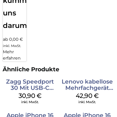
kümmern
uns
darum!
ab 0,00 €
inkl. MwSt.
Mehr
erfahren
Ähnliche Produkte
Zagg Speedport
Lenovo kabellose
30 Mit USB-C
Mehrfachgerät
Kabel Weiß
Luna Grey
30,90
€
42,90
€
inkl. MwSt.
inkl. MwSt.
Apple iPhone 16
Apple iPhone 16