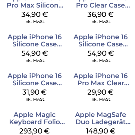
Pro Max Silicone
Pro Clear Case
Case MagSafe
MagSafe
34,90
€
36,90
€
Denim
Transparent
inkl. MwSt.
inkl. MwSt.
Apple iPhone 16
Apple iPhone 16
Silicone Case
Silicone Case
MagSafe Black
MagSafe Lake
54,90
€
54,90
€
Green
inkl. MwSt.
inkl. MwSt.
Apple iPhone 16
Apple iPhone 16
Silicone Case
Pro Max Clear
MagSafe Fuchsia
Case MagSafe
31,90
€
29,90
€
Transparent
inkl. MwSt.
inkl. MwSt.
Apple Magic
Apple MagSafe
Keyboard Folio
Duo Ladegerät
iPad 10.9″ (10.Gen.)
Weiß
293,90
€
148,90
€