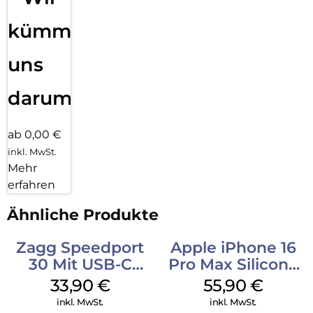
kümmern
uns
darum!
ab 0,00 €
inkl. MwSt.
Mehr
erfahren
Ähnliche Produkte
Zagg Speedport
Apple iPhone 16
30 Mit USB-C
Pro Max Silicone
Kabel Weiß
Case MagSafe
33,90
€
55,90
€
Stone Gray
inkl. MwSt.
inkl. MwSt.