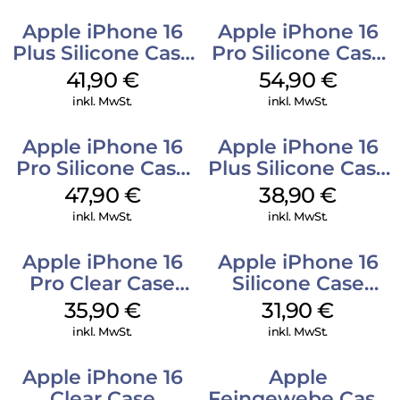
Apple iPhone 16
Apple iPhone 16
Plus Silicone Case
Pro Silicone Case
MagSafe Stone
MagSafe Black
41,90
€
54,90
€
Gray
inkl. MwSt.
inkl. MwSt.
Apple iPhone 16
Apple iPhone 16
Pro Silicone Case
Plus Silicone Case
MagSafe Denim
MagSafe Denim
47,90
€
38,90
€
inkl. MwSt.
inkl. MwSt.
Apple iPhone 16
Apple iPhone 16
Pro Clear Case
Silicone Case
MagSafe
MagSafe Fuchsia
35,90
€
31,90
€
Transparent
inkl. MwSt.
inkl. MwSt.
Apple iPhone 16
Apple
Clear Case
Feingewebe Case