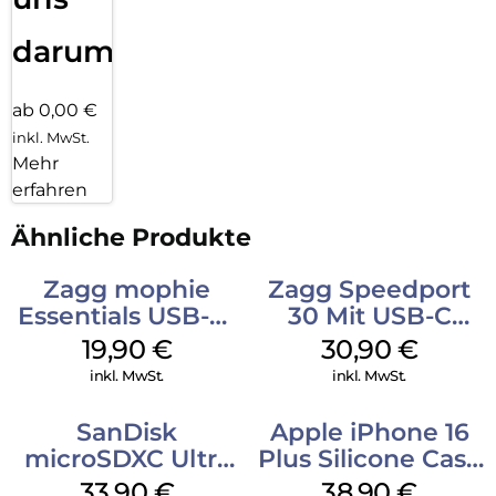
darum!
ab 0,00 €
inkl. MwSt.
Mehr
erfahren
Ähnliche Produkte
Zagg mophie
Zagg Speedport
Essentials USB-C-
30 Mit USB-C
20W Charger PD
Kabel Weiß
19,90
€
30,90
€
Weiß
inkl. MwSt.
inkl. MwSt.
SanDisk
Apple iPhone 16
microSDXC Ultra
Plus Silicone Case
128 GB + Adapter
MagSafe Denim
33,90
€
38,90
€