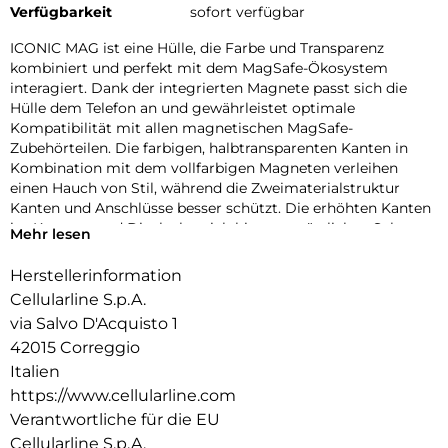
Verfügbarkeit
sofort verfügbar
ICONIC MAG ist eine Hülle, die Farbe und Transparenz
kombiniert und perfekt mit dem MagSafe-Ökosystem
interagiert. Dank der integrierten Magnete passt sich die
Hülle dem Telefon an und gewährleistet optimale
Kompatibilität mit allen magnetischen MagSafe-
Zubehörteilen. Die farbigen, halbtransparenten Kanten in
Kombination mit dem vollfarbigen Magneten verleihen
einen Hauch von Stil, während die Zweimaterialstruktur
Kanten und Anschlüsse besser schützt. Die erhöhten Kanten
im Kamera- und Displaybereich bieten zusätzlichen Schutz
Mehr lesen
vor Stößen und Kratzern. Mit ICONIC MAG ist Ihr Telefon
geschützt und immer einsatzbereit mit dem MagSafe-
Herstellerinformation
Ökosystem.
Cellularline S.p.A.
via Salvo D'Acquisto 1
42015 Correggio
Italien
https://www.cellularline.com
Verantwortliche für die EU
Cellularline S.p.A.