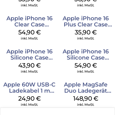
Mobile
inkl. MwSt.
inkl. MwSt.
Apple iPhone 16
Apple iPhone 16
Clear Case
Plus Clear Case
MagSafe
MagSafe
54,90
€
35,90
€
Transparent
Transparent
inkl. MwSt.
inkl. MwSt.
Apple iPhone 16
Apple iPhone 16
Silicone Case
Silicone Case
MagSafe Plum
MagSafe Lake
43,90
€
54,90
€
Green
inkl. MwSt.
inkl. MwSt.
Apple 60W USB-C
Apple MagSafe
Ladekabel 1 m
Duo Ladegerät
Weiß
Weiß
24,90
€
148,90
€
inkl. MwSt.
inkl. MwSt.