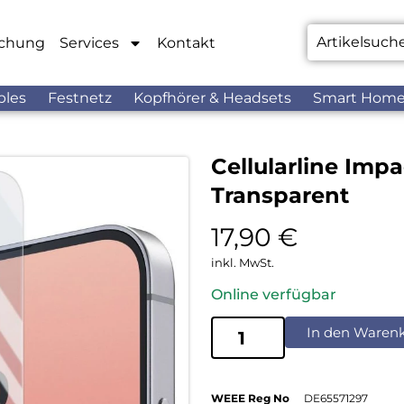
chung
Services
Kontakt
bles
Festnetz
Kopfhörer & Headsets
Smart Hom
Cellularline Imp
Transparent
17,90
€
inkl. MwSt.
Online verfügbar
In den Waren
WEEE Reg No
DE65571297