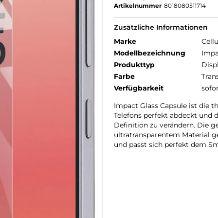
Artikelnummer
8018080511714
Zusätzliche Informationen
Marke
Cellu
Modellbezeichnung
Impa
Produkttyp
Disp
Farbe
Tran
Verfügbarkeit
sofo
Impact Glass Capsule ist die 
Telefons perfekt abdeckt und d
Definition zu verändern. Die g
ultratransparentem Material ge
und passt sich perfekt dem Sm