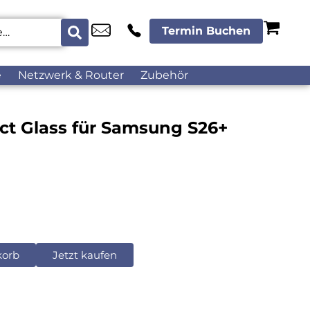
Termin Buchen
e
Netzwerk & Router
Zubehör
act Glass für Samsung S26+
korb
Jetzt kaufen