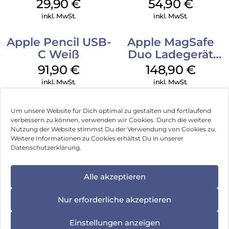
Case MagSafe
MagSafe Black
29,90
€
54,90
€
Transparent
inkl. MwSt.
inkl. MwSt.
Apple Pencil USB-
Apple MagSafe
C Weiß
Duo Ladegerät
Weiß
91,90
€
148,90
€
inkl. MwSt.
inkl. MwSt.
Um unsere Website für Dich optimal zu gestalten und fortlaufend
verbessern zu können, verwenden wir Cookies. Durch die weitere
Nutzung der Website stimmst Du der Verwendung von Cookies zu.
Impressum
Weitere Informationen zu Cookies erhältst Du in unserer
Datenschutzerklärung.
AGB
Datenschutz
Alle akzeptieren
Vertrag widerrufen
Nur erforderliche akzeptieren
Hinweis zur Batterieentsorgung
Einstellungen anzeigen