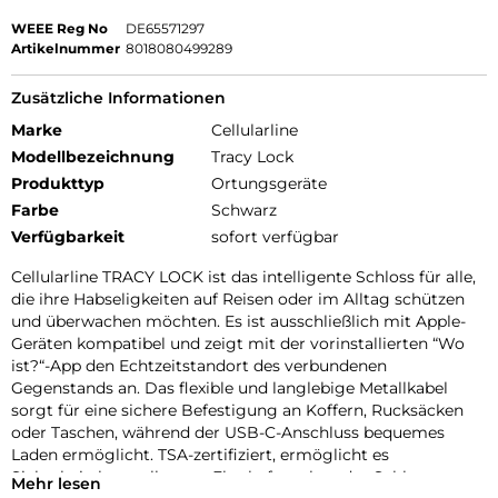
WEEE Reg No
DE65571297
Artikelnummer
8018080499289
Zusätzliche Informationen
Marke
Cellularline
Modellbezeichnung
Tracy Lock
Produkttyp
Ortungsgeräte
Farbe
Schwarz
Verfügbarkeit
sofort verfügbar
Cellularline TRACY LOCK ist das intelligente Schloss für alle,
die ihre Habseligkeiten auf Reisen oder im Alltag schützen
und überwachen möchten. Es ist ausschließlich mit Apple-
Geräten kompatibel und zeigt mit der vorinstallierten “Wo
ist?“-App den Echtzeitstandort des verbundenen
Gegenstands an. Das flexible und langlebige Metallkabel
sorgt für eine sichere Befestigung an Koffern, Rucksäcken
oder Taschen, während der USB-C-Anschluss bequemes
Laden ermöglicht. TSA-zertifiziert, ermöglicht es
Sicherheitskontrollen am Flughafen, ohne das Schloss zu
Mehr lesen