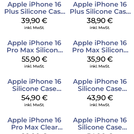
Apple iPhone 16
Apple iPhone 16
Plus Silicone Case
Plus Silicone Case
MagSafe Plum
MagSafe Denim
39,90
€
38,90
€
inkl. MwSt.
inkl. MwSt.
Apple iPhone 16
Apple iPhone 16
Pro Max Silicone
Pro Max Silicone
Case MagSafe
Case MagSafe
55,90
€
35,90
€
Stone Gray
Denim
inkl. MwSt.
inkl. MwSt.
Apple iPhone 16
Apple iPhone 16
Silicone Case
Silicone Case
MagSafe Lake
MagSafe Plum
54,90
€
43,90
€
Green
inkl. MwSt.
inkl. MwSt.
Apple iPhone 16
Apple iPhone 16
Pro Max Clear
Silicone Case