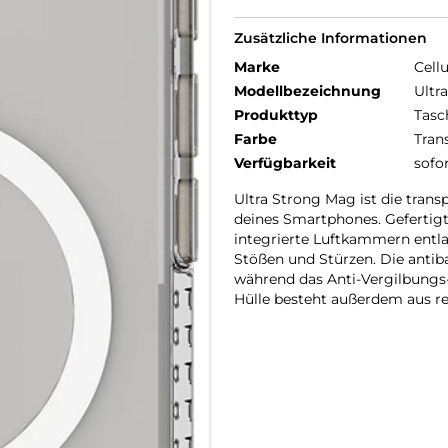
Zusätzliche Informationen
Marke
Cellu
Modellbezeichnung
Ultr
Produkttyp
Tasc
Farbe
Tran
Verfügbarkeit
sofo
Ultra Strong Mag ist die trans
deines Smartphones. Gefertig
integrierte Luftkammern entl
Stößen und Stürzen. Die antib
während das Anti-Vergilbungs-Ma
Hülle besteht außerdem aus re