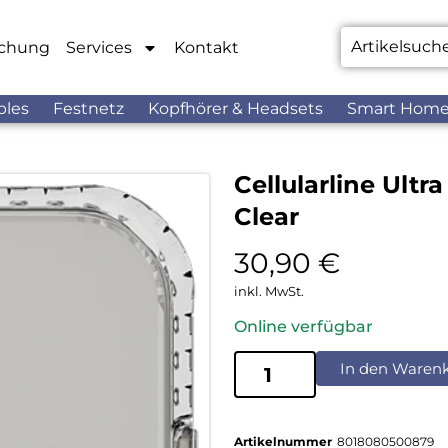
chung
Services
Kontakt
bles
Festnetz
Kopfhörer & Headsets
Smart Hom
Cellularline Ult
Clear
30,90
€
inkl. MwSt.
Online verfügbar
In den Waren
Artikelnummer
8018080500879