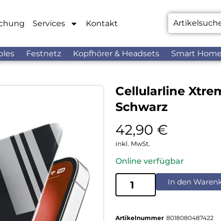
chung
Services
Kontakt
bles
Festnetz
Kopfhörer & Headsets
Smart Hom
Cellularline Xtre
Schwarz
42,90
€
inkl. MwSt.
Online verfügbar
In den Waren
Artikelnummer
8018080487422