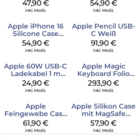
MagSafe Denim
MagSafe
47,90
€
54,90
€
Transparent
inkl. MwSt.
inkl. MwSt.
Apple iPhone 16
Apple Pencil USB-
Silicone Case
C Weiß
MagSafe Black
54,90
€
91,90
€
inkl. MwSt.
inkl. MwSt.
Apple 60W USB-C
Apple Magic
Ladekabel 1 m
Keyboard Folio
Weiß
iPad 10.9″ (10.Gen.)
24,90
€
293,90
€
Weiß
inkl. MwSt.
inkl. MwSt.
Apple
Apple Silikon Case
Feingewebe Case
mit MagSafe
iPhone 15 Pro
iPhone 14 Pro
61,90
€
57,90
€
MagSafe Schwarz
(PRODUCT)RED
inkl. MwSt.
inkl. MwSt.