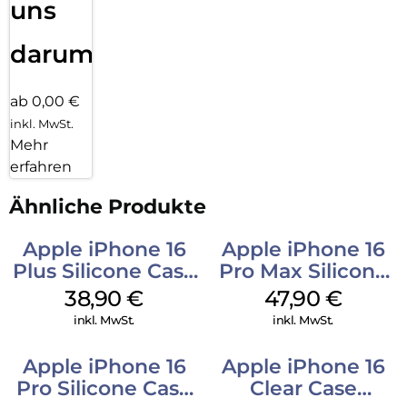
uns
darum!
ab 0,00 €
inkl. MwSt.
Mehr
erfahren
Ähnliche Produkte
Apple iPhone 16
Apple iPhone 16
Plus Silicone Case
Pro Max Silicone
MagSafe Denim
Case MagSafe
38,90
€
47,90
€
Black
inkl. MwSt.
inkl. MwSt.
Apple iPhone 16
Apple iPhone 16
Pro Silicone Case
Clear Case