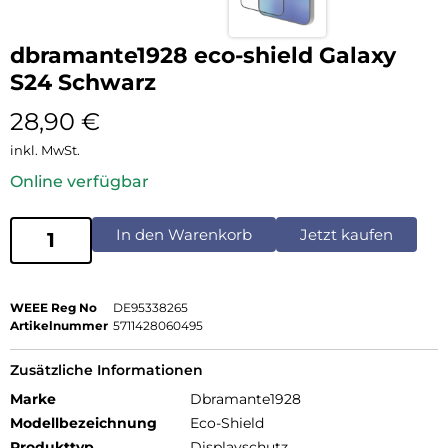
dbramante1928 eco-shield Galaxy
S24 Schwarz
28,90
€
inkl. MwSt.
Online verfügbar
In den Warenkorb
Jetzt kaufen
WEEE Reg No
DE95338265
Artikelnummer
5711428060495
Zusätzliche Informationen
Marke
Dbramante1928
Modellbezeichnung
Eco-Shield
Produkttyp
Displayschutz