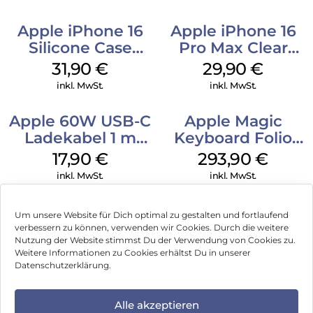
Apple iPhone 16
Apple iPhone 16
Silicone Case
Pro Max Clear
MagSafe Fuchsia
Case MagSafe
31,90
€
29,90
€
Transparent
inkl. MwSt.
inkl. MwSt.
Apple 60W USB-C
Apple Magic
Ladekabel 1 m
Keyboard Folio
Weiß
iPad 10.9″ (10.Gen.)
17,90
€
293,90
€
Weiß
inkl. MwSt.
inkl. MwSt.
Um unsere Website für Dich optimal zu gestalten und fortlaufend
verbessern zu können, verwenden wir Cookies. Durch die weitere
Nutzung der Website stimmst Du der Verwendung von Cookies zu.
Impressum
Weitere Informationen zu Cookies erhältst Du in unserer
Datenschutzerklärung.
AGB
Datenschutz
Alle akzeptieren
Können wir Dir behilflich sein?