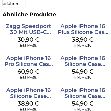
erfahren
Ähnliche Produkte
Zagg Speedport
Apple iPhone 16
30 Mit USB-C
Plus Silicone Case
Kabel Weiß
MagSafe Denim
30,90
€
38,90
€
inkl. MwSt.
inkl. MwSt.
Apple iPhone 16
Apple iPhone 16
Pro Silicone Case
Silicone Case
MagSafe Stone
MagSafe Lake
60,90
€
54,90
€
Gray
Green
inkl. MwSt.
inkl. MwSt.
Apple iPhone 16
Apple iPhone 16
Silicone Case
Silicone Case
MagSafe
MagSafe Black
38,90
€
54,90
€
Ultramarine
inkl. MwSt.
inkl. MwSt.