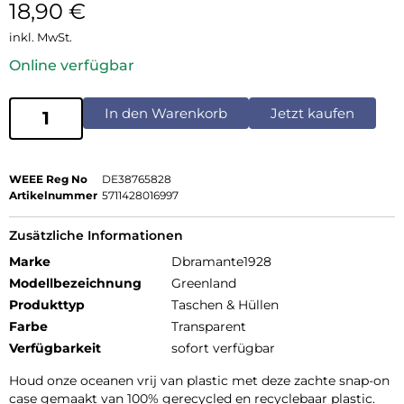
18,90
€
inkl. MwSt.
Online verfügbar
In den Warenkorb
Jetzt kaufen
WEEE Reg No
DE38765828
Artikelnummer
5711428016997
Zusätzliche Informationen
Marke
Dbramante1928
Modellbezeichnung
Greenland
Produkttyp
Taschen & Hüllen
Farbe
Transparent
Verfügbarkeit
sofort verfügbar
Houd onze oceanen vrij van plastic met deze zachte snap-on
case gemaakt van 100% gerecycled en recyclebaar plastic.