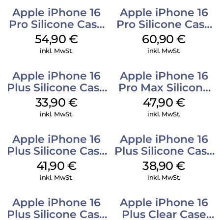
Apple iPhone 16
Apple iPhone 16
Pro Silicone Case
Pro Silicone Case
MagSafe Black
MagSafe Stone
54,90
€
60,90
€
Gray
inkl. MwSt.
inkl. MwSt.
Apple iPhone 16
Apple iPhone 16
Plus Silicone Case
Pro Max Silicone
MagSafe Lake
Case MagSafe
33,90
€
47,90
€
Green
Black
inkl. MwSt.
inkl. MwSt.
Apple iPhone 16
Apple iPhone 16
Plus Silicone Case
Plus Silicone Case
MagSafe Stone
MagSafe Denim
41,90
€
38,90
€
Gray
inkl. MwSt.
inkl. MwSt.
Apple iPhone 16
Apple iPhone 16
Plus Silicone Case
Plus Clear Case