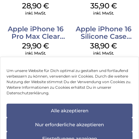
MagSafe Black
MagSafe
28,90
€
35,90
€
Transparent
inkl. MwSt.
inkl. MwSt.
Apple iPhone 16
Apple iPhone 16
Pro Max Clear
Silicone Case
Case MagSafe
MagSafe
29,90
€
38,90
€
Transparent
Ultramarine
inkl. MwSt.
inkl. MwSt.
Um unsere Website für Dich optimal zu gestalten und fortlaufend
verbessern zu können, verwenden wir Cookies. Durch die weitere
Nutzung der Website stimmst Du der Verwendung von Cookies zu.
Impressum
Weitere Informationen zu Cookies erhältst Du in unserer
Datenschutzerklärung.
AGB
Datenschutz
Alle akzeptieren
Vertrag widerrufen
Nur erforderliche akzeptieren
Hinweis zur Batterieentsorgung
Einstellungen anzeigen