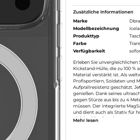
Zusätzliche Informationen
Marke
Dbr
Modellbezeichnung
Icel
Produkttyp
Tasc
Farbe
Tran
Verfügbarkeit
sofo
Erleben Sie unvergleichlichen
Kickstand-Hülle, die zu 100 %
Material verstärkt ist. Als we
Profisportlern, Soldaten und
Aufprallresistenz geschätzt. J
genießen. Dank seines ultrasc
gegen Stürze aus bis zu 4 Mete
müssen. Der integrierte MagSa
und dient auch als Stativ für 
gleichzeitig einen bequemen e
Mehr lesen
ULTIMATE PROTECTION MIT D
Unsere schützendste Hülle alle