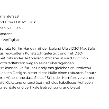
amante1928
and Ultra D30 MS Kick
hen & Hüllen
sparent
rt verfügbar
 Schutz für Ihr Handy mit der Iceland Ultra D3O MagSafe
 aus recyceltem Kunststoff gefertigt und mit D3O-
ltweit führendes Aufprallschutzmaterial wird D3O von
 Motorradfahrern wegen seiner überragenden
etzt können Sie für Ihr Handy das gleiche Schutzniveau
hlanken Designs bietet diese Hülle einen robusten Schutz
rn Höhe, ohne dass Sie auf Stil oder Komfort verzichten
fe Kickstand unterstützt mühelos kabelloses Aufladen
horizontale und vertikale Betrachtung und bietet
rgonomischen Griff für Ihr Telefon.
3O Zero MATERIAL:
r Zeiten! Iceland Ultra MagSafe D3O ist mit D3O Zero-