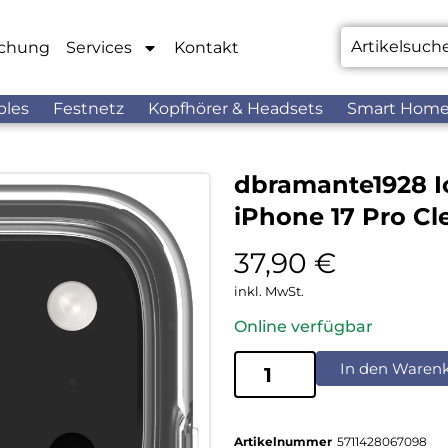
chung
Services
Kontakt
bles
Festnetz
Kopfhörer & Headsets
Smart Hom
dbramante1928 I
iPhone 17 Pro Cl
37,90
€
inkl. MwSt.
Online verfügbar
In den Waren
Artikelnummer
5711428067098