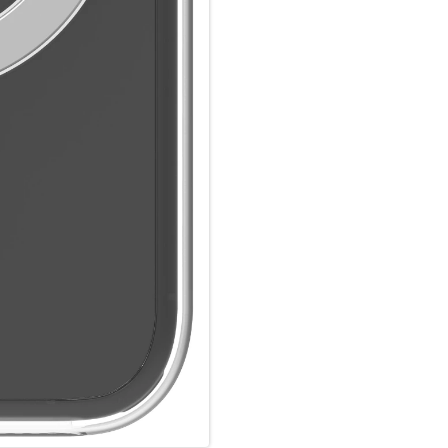
Material (99 % recyceltes D3O
fortschrittlichsten Aufprallsc
Nichts schützt besser als D3O
Aufprallschutz und wird von P
um sie zu schützen – wenn sie
Aufprallschutz:
Das nicht künstliche intelligen
abzubauen und Verletzungen/
Schockabsorption:
Das intelligente, nicht künstli
Ermüdung zu minimieren und 
SIE VERTRAUEN D3O:
D3O produziert den weltbeste
bis zum Außergewöhnlichen: le
Schutz für Motorradfahrer, kl
Abfahrten, zuverlässiger Aufpr
5m Aufprallschutz:
Dieses extrem schlanke Gehäus
maximalen Schutz, ohne dabei 