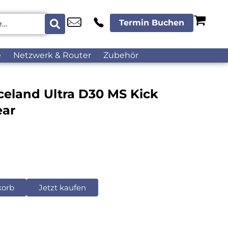
Termin Buchen
e
Netzwerk & Router
Zubehör
celand Ultra D30 MS Kick
ear
korb
Jetzt kaufen