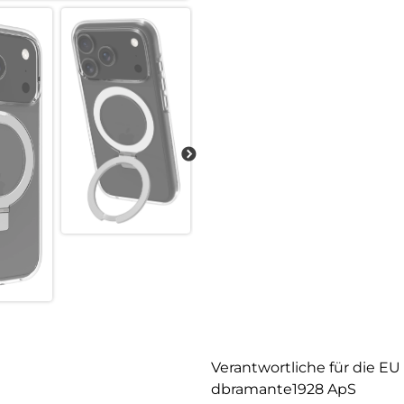
MagSafe-Integration:
Integrierter MagSafe-Magnet, 
Kompatibilität mit MagSafe-Zu
Ständer, der sowohl horizontale
Verantwortliche für die EU
dbramante1928 ApS