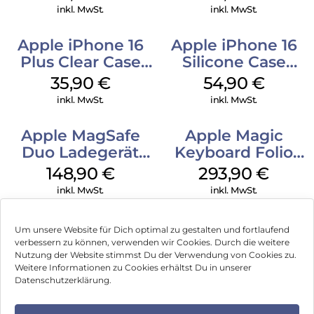
Denim
Transparent
inkl. MwSt.
inkl. MwSt.
Apple iPhone 16
Apple iPhone 16
Plus Clear Case
Silicone Case
MagSafe
MagSafe Lake
35,90
€
54,90
€
Transparent
Green
inkl. MwSt.
inkl. MwSt.
Apple MagSafe
Apple Magic
Duo Ladegerät
Keyboard Folio
Weiß
iPad 10.9″ (10.Gen.)
148,90
€
293,90
€
Weiß
inkl. MwSt.
inkl. MwSt.
Um unsere Website für Dich optimal zu gestalten und fortlaufend
verbessern zu können, verwenden wir Cookies. Durch die weitere
Nutzung der Website stimmst Du der Verwendung von Cookies zu.
Impressum
Weitere Informationen zu Cookies erhältst Du in unserer
Datenschutzerklärung.
AGB