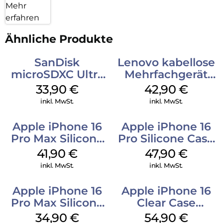
Mehr
erfahren
Ähnliche Produkte
SanDisk
Lenovo kabellose
microSDXC Ultra
Mehrfachgerät
128 GB + Adapter
Luna Grey
33,90
€
42,90
€
Mobile
inkl. MwSt.
inkl. MwSt.
Apple iPhone 16
Apple iPhone 16
Pro Max Silicone
Pro Silicone Case
Case MagSafe
MagSafe Denim
41,90
€
47,90
€
Ultramarine
inkl. MwSt.
inkl. MwSt.
Apple iPhone 16
Apple iPhone 16
Pro Max Silicone
Clear Case
Case MagSafe
MagSafe
34,90
€
54,90
€