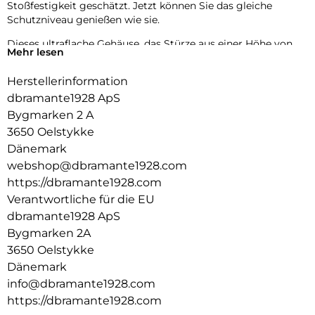
Stoßfestigkeit geschätzt. Jetzt können Sie das gleiche
Schutzniveau genießen wie sie.
Dieses ultraflache Gehäuse, das Stürze aus einer Höhe von
Mehr lesen
bis zu 4 Metern übersteht, bietet maximalen Schutz ohne
zusätzliches Gewicht. Der integrierte MagSafe-Magnet sorgt
Herstellerinformation
für müheloses kabelloses Aufladen und macht Ihr Erlebnis
dbramante1928 ApS
nahtlos und bequem. Wählen Sie Iceland Ultra D3O MagSafe
für den dünnsten und fortschrittlichsten Schutz Ihres
Bygmarken 2 A
Telefons.
3650 Oelstykke
Dänemark
webshop@dbramante1928.com
https://dbramante1928.com
Verantwortliche für die EU
dbramante1928 ApS
Bygmarken 2A
3650 Oelstykke
Dänemark
info@dbramante1928.com
https://dbramante1928.com