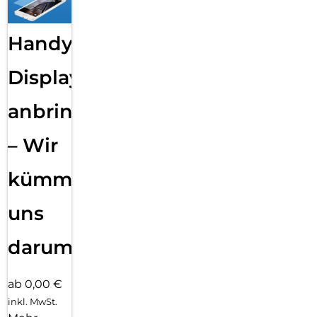
Handy
Displayfolie
anbringen
– Wir
kümmern
uns
darum!
ab 0,00 €
inkl. MwSt.