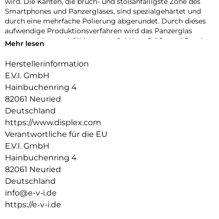
wird. Die Kanten, die bruch- und stoßanfälligste Zone des
Smartphones und Panzerglases, sind spezialgehärtet und
durch eine mehrfache Polierung abgerundet. Durch dieses
aufwendige Produktionsverfahren wird das Panzerglas
extrem widerstandsfähig gegen Schläge, Stöße und Bruch
Mehr lesen
und ist zugleich besonders angenehm bei der Nutzung.
Herstellerinformation
Kompatibilität:
E.V.I. GmbH
Das Panzerglas ist kompatibel mit dem iPhone 13 und dem
iPhone 13 Pro.
Hainbuchenring 4
82061 Neuried
Hüllenfreundlich:
Deutschland
Unser DISPLEX Panzerglas wird bis auf 5/100 mm genau auf
https://www.displex.com
die Smartphone Konturen gefertigt und passt somit perfekt
auf Ihr Smartphone. Somit lassen sich alle handelsüblichen
Verantwortliche für die EU
Handyhüllen mit dem Panzerglas benutzen. Durch einen
E.V.I. GmbH
kombinierten Schutz aus Panzerglas und Ihrer Lieblings-
Hainbuchenring 4
Handyhülle wird Ihr Smartphone rundum optimal geschützt.
82061 Neuried
Anti Fingerprint:
Deutschland
Die oberste Schicht unserer 4-Layer Technology besteht aus
info@e-v-i.de
einem High-Tech Plasma Coating. Die hydro- und oleophobe
https://e-v-i.de
Anti-Fingerprint-Beschichtung ist fett- und
schmutzabweisend, extrem langanhaltend und gewährleistet