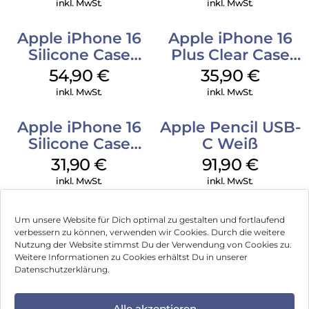
inkl. MwSt.
inkl. MwSt.
Apple iPhone 16
Apple iPhone 16
Silicone Case
Plus Clear Case
MagSafe Black
MagSafe
54,90
€
35,90
€
Transparent
inkl. MwSt.
inkl. MwSt.
Apple iPhone 16
Apple Pencil USB-
Silicone Case
C Weiß
MagSafe Fuchsia
31,90
€
91,90
€
inkl. MwSt.
inkl. MwSt.
Um unsere Website für Dich optimal zu gestalten und fortlaufend
verbessern zu können, verwenden wir Cookies. Durch die weitere
Nutzung der Website stimmst Du der Verwendung von Cookies zu.
Impressum
Weitere Informationen zu Cookies erhältst Du in unserer
Datenschutzerklärung.
AGB
Datenschutz
Alle akzeptieren