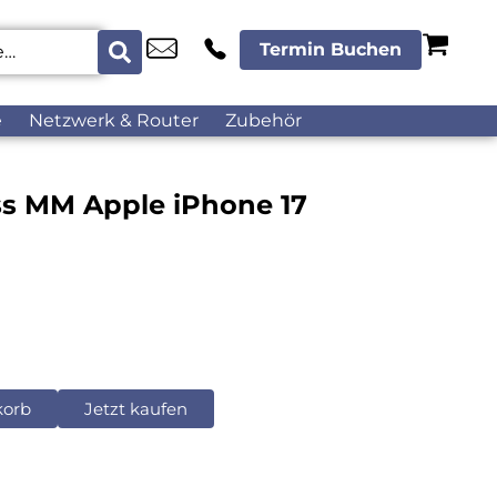
Termin Buchen
e
Netzwerk & Router
Zubehör
ss MM Apple iPhone 17
korb
Jetzt kaufen