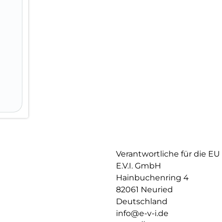
Videos und Fotos mit maximal
Mit dem Mount Master gestalte
und exakt.
Verantwortliche für die EU
E.V.I. GmbH
Hainbuchenring 4
82061 Neuried
Deutschland
info@e-v-i.de