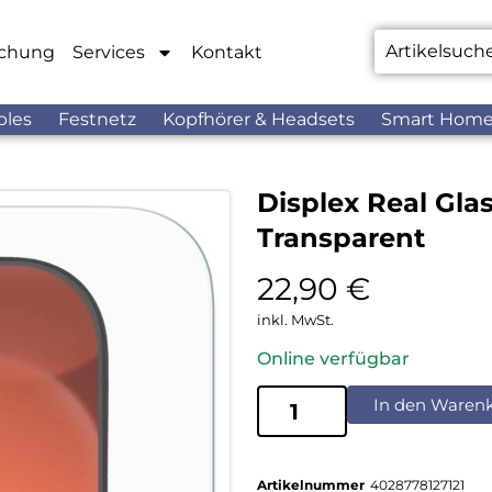
chung
Services
Kontakt
bles
Festnetz
Kopfhörer & Headsets
Smart Hom
Displex Real Gla
Transparent
22,90
€
inkl. MwSt.
Online verfügbar
In den Waren
Artikelnummer
4028778127121