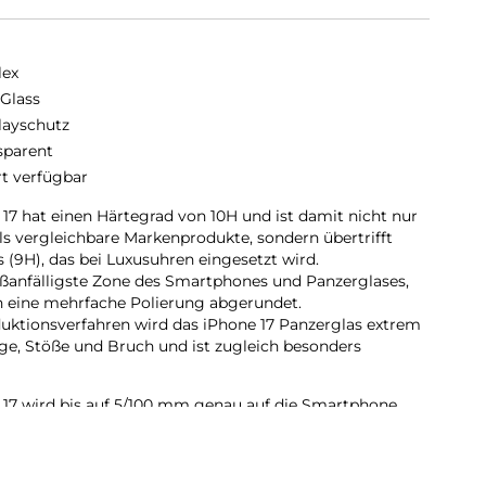
lex
 Glass
layschutz
sparent
rt verfügbar
17 hat einen Härtegrad von 10H und ist damit nicht nur
 als vergleichbare Markenprodukte, sondern übertrifft
 (9H), das bei Luxusuhren eingesetzt wird.
oßanfälligste Zone des Smartphones und Panzerglases,
h eine mehrfache Polierung abgerundet.
uktionsverfahren wird das iPhone 17 Panzerglas extrem
ge, Stöße und Bruch und ist zugleich besonders
 17 wird bis auf 5/100 mm genau auf die Smartphone
somit perfekt auf Ihr Smartphone.
süblichen Handyhüllen mit dem Panzerglas benutzen.
tz aus Panzerglas und Ihrer Lieblings-Handyhülle wird