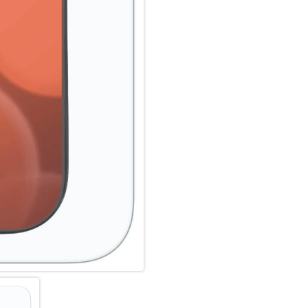
Ihr Smartphone rundum optim
Die oberste Schicht unserer 
Coating. Die hydro- und oleop
schmutzabweisend, langanhalt
Durch diese Technologie sieht 
länger sauber und muss somit 
Hinweis: das iPhone 17 Panzer
die Fingerprint-Sensoren aller
Der im iPhone 17 Panzerglas i
gewährleistet absolute Sicher
Durch das Verbundmaterial der
und garantiert somit eine abs
Und wenn es doch zum Ernstfal
oder Stoß abgefangen hat und
integrierte High-Tech Splitte
abgezogen werden.
Nach der Montage des iPhone 1
optimale Haft-Eigenschaften u
Damit das Panzerglas langfristi
Beschichtungen der verschiede
Auch die Optik wird dabei nich