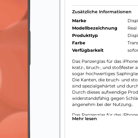
Zusätzliche Informationen
Marke
Disp
Modellbezeichnung
Real
Produkttyp
Disp
Farbe
Tran
Verfügbarkeit
sofo
Das Panzerglas für das iPhone 
kratz-, bruch-, und stoßfester
sogar hochwertiges Saphirglas
Die Kanten, die bruch- und st
sind spezialgehärtet und durc
Durch dieses aufwendige Prod
widerstandsfähig gegen Schlä
angenehm bei der Nutzung..
Das Panzerglas für das iPhone
Mehr lesen
Konturen gefertigt und passt 
Somit lassen sich alle handel
Durch einen kombinierten Schu