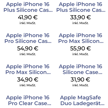
Apple iPhone 16
Apple iPhone 16
Plus Silicone Case
Plus Silicone Case
MagSafe Stone
MagSafe Lake
41,90
€
33,90
€
Gray
Green
inkl. MwSt.
inkl. MwSt.
Apple iPhone 16
Apple iPhone 16
Pro Silicone Case
Pro Max Silicone
MagSafe Black
Case MagSafe
54,90
€
55,90
€
Stone Gray
inkl. MwSt.
inkl. MwSt.
Apple iPhone 16
Apple iPhone 16
Pro Max Silicone
Silicone Case
Case MagSafe
MagSafe Fuchsia
34,90
€
31,90
€
Denim
inkl. MwSt.
inkl. MwSt.
Apple iPhone 16
Apple MagSafe
Pro Clear Case
Duo Ladegerät