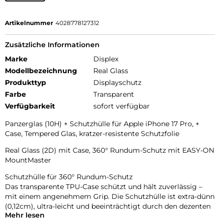
Artikelnummer
4028778127312
Zusätzliche Informationen
Marke
Displex
Modellbezeichnung
Real Glass
Produkttyp
Displayschutz
Farbe
Transparent
Verfügbarkeit
sofort verfügbar
Panzerglas (10H) + Schutzhülle für Apple iPhone 17 Pro, +
Case, Tempered Glas, kratzer-resistente Schutzfolie
Real Glass (2D) mit Case, 360° Rundum-Schutz mit EASY-ON
MountMaster
Schutzhülle für 360° Rundum-Schutz
Das transparente TPU-Case schützt und hält zuverlässig –
mit einem angenehmem Grip. Die Schutzhülle ist extra-dünn
(0,12cm), ultra-leicht und beeinträchtigt durch den dezenten
Mehr lesen
Look die Haptik und Optik Ihres Smartphones nur