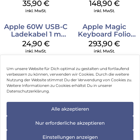
MagSafe
Weiß
35,90
€
148,90
€
Transparent
inkl. MwSt.
inkl. MwSt.
Apple 60W USB-C
Apple Magic
Ladekabel 1 m
Keyboard Folio
Weiß
iPad 10.9″ (10.Gen.)
24,90
€
293,90
€
Weiß
inkl. MwSt.
inkl. MwSt.
Um unsere Website für Dich optimal zu gestalten und fortlaufend
verbessern zu können, verwenden wir Cookies. Durch die weitere
Nutzung der Website stimmst Du der Verwendung von Cookies zu.
Impressum
Weitere Informationen zu Cookies erhältst Du in unserer
Datenschutzerklärung.
AGB
Datenschutz
Alle akzeptieren
Können wir Dir behilflich sein?
Vertrag widerrufen
Nur erforderliche akzeptieren
Hinweis zur Batterieentsorgung
Einstellungen anzeigen