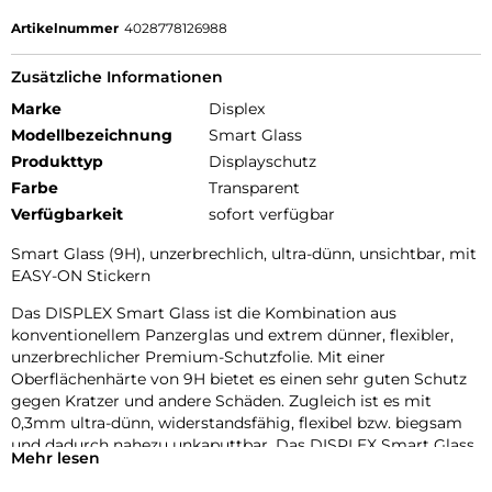
Artikelnummer
4028778126988
Zusätzliche Informationen
Marke
Displex
Modellbezeichnung
Smart Glass
Produkttyp
Displayschutz
Farbe
Transparent
Verfügbarkeit
sofort verfügbar
Smart Glass (9H), unzerbrechlich, ultra-dünn, unsichtbar, mit
EASY-ON Stickern
Das DISPLEX Smart Glass ist die Kombination aus
konventionellem Panzerglas und extrem dünner, flexibler,
unzerbrechlicher Premium-Schutzfolie. Mit einer
Oberflächenhärte von 9H bietet es einen sehr guten Schutz
gegen Kratzer und andere Schäden. Zugleich ist es mit
0,3mm ultra-dünn, widerstandsfähig, flexibel bzw. biegsam
und dadurch nahezu unkaputtbar. Das DISPLEX Smart Glass
Mehr lesen
wird mit modernster Lasertechnologie in unserer
Produktion In Straubing gefertigt und exakt an die Kontur