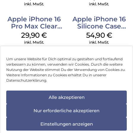
inkl. MwSt.
inkl. MwSt.
Apple iPhone 16
Apple iPhone 16
Pro Max Clear
Silicone Case
Case MagSafe
MagSafe Lake
29,90
€
54,90
€
Transparent
Green
inkl. MwSt.
inkl. MwSt.
Um unsere Website für Dich optimal zu gestalten und fortlaufend
verbessern zu können, verwenden wir Cookies. Durch die weitere
Nutzung der Website stimmst Du der Verwendung von Cookies zu.
Impressum
Weitere Informationen zu Cookies erhältst Du in unserer
Datenschutzerklärung.
AGB
Datenschutz
Alle akzeptieren
Vertrag widerrufen
Nur erforderliche akzeptieren
Hinweis zur Batterieentsorgung
Einstellungen anzeigen
Newsletter