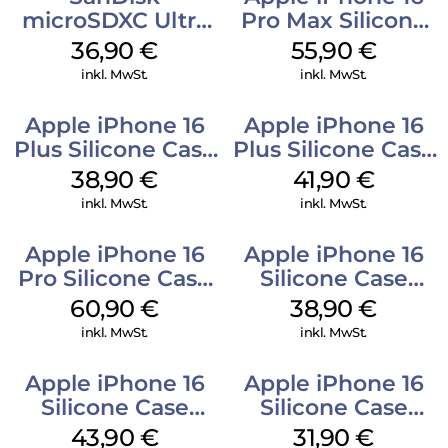
microSDXC Ultra
Pro Max Silicone
128 GB + Adapter
Case MagSafe
36,90
€
55,90
€
Mobile
Stone Gray
inkl. MwSt.
inkl. MwSt.
Apple iPhone 16
Apple iPhone 16
Plus Silicone Case
Plus Silicone Case
MagSafe Denim
MagSafe Stone
38,90
€
41,90
€
Gray
inkl. MwSt.
inkl. MwSt.
Apple iPhone 16
Apple iPhone 16
Pro Silicone Case
Silicone Case
MagSafe Stone
MagSafe
60,90
€
38,90
€
Gray
Ultramarine
inkl. MwSt.
inkl. MwSt.
Apple iPhone 16
Apple iPhone 16
Silicone Case
Silicone Case
MagSafe Plum
MagSafe Fuchsia
43,90
€
31,90
€