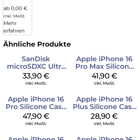
ab 0,00 €
inkl. MwSt.
Mehr
erfahren
Ähnliche Produkte
SanDisk
Apple iPhone 16
microSDXC Ultra
Pro Max Silicone
128 GB + Adapter
Case MagSafe
33,90
€
41,90
€
Mobile
Ultramarine
inkl. MwSt.
inkl. MwSt.
Apple iPhone 16
Apple iPhone 16
Pro Silicone Case
Plus Silicone Case
MagSafe Denim
MagSafe Black
47,90
€
28,90
€
inkl. MwSt.
inkl. MwSt.
Apple iPhone 16
Apple iPhone 16