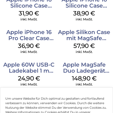
Silicone Case
Silicone Case
MagSafe Fuchsia
MagSafe
31,90
€
38,90
€
Ultramarine
inkl. MwSt.
inkl. MwSt.
Apple iPhone 16
Apple Silikon Case
Pro Clear Case
mit MagSafe
MagSafe
iPhone 14 Pro
36,90
€
57,90
€
Transparent
(PRODUCT)RED
inkl. MwSt.
inkl. MwSt.
Apple 60W USB-C
Apple MagSafe
Ladekabel 1 m
Duo Ladegerät
Weiß
Weiß
24,90
€
148,90
€
inkl. MwSt.
inkl. MwSt.
Um unsere Website für Dich optimal zu gestalten und fortlaufend
verbessern zu können, verwenden wir Cookies. Durch die weitere
Nutzung der Website stimmst Du der Verwendung von Cookies zu.
Impressum
Weitere Informationen zu Cookies erhältst Du in unserer