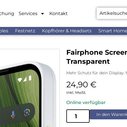
chung
Services
Kontakt
bles
Festnetz
Kopfhörer & Headsets
Smart Hom
Fairphone Scree
Transparent
Mehr Schutz für dein Display. 
24,90
€
inkl. MwSt.
Online verfügbar
In den Waren