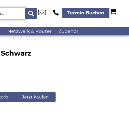
Termin Buchen
e
Netzwerk & Router
Zubehör
 Schwarz
korb
Jetzt kaufen