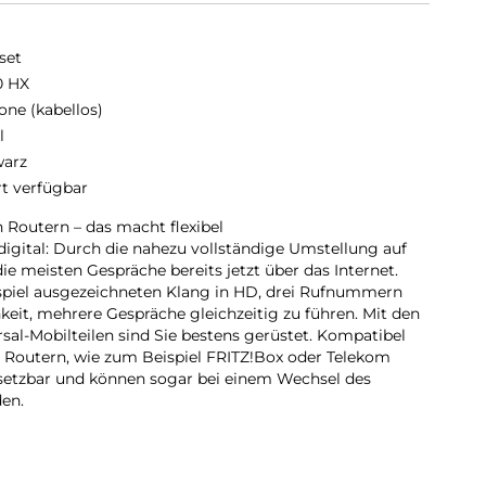
set
0 HX
one (kabellos)
l
arz
rt verfügbar
 Routern – das macht flexibel
igital: Durch die nahezu vollständige Umstellung auf
die meisten Gespräche bereits jetzt über das Internet.
ispiel ausgezeichneten Klang in HD, drei Rufnummern
keit, mehrere Gespräche gleichzeitig zu führen. Mit den
sal-Mobilteilen sind Sie bestens gerüstet. Kompatibel
 Routern, wie zum Beispiel FRITZ!Box oder Telekom
insetzbar und können sogar bei einem Wechsel des
en.
 – so wird Telefonieren zum Genuss
en? Ganz privat und direkt über das Mobilteil oder im
 weitere Personen mithören sowie -sprechen können