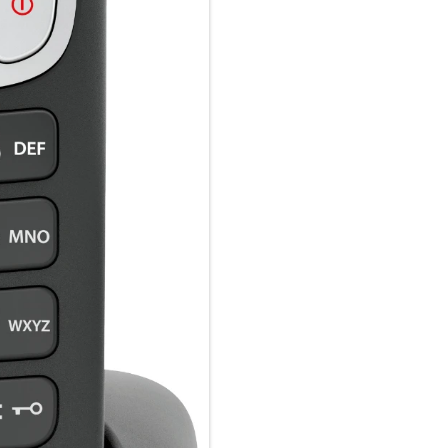
und Sie nebenbei multitasking
Optionen. Je nachdem für welc
in HD Voice können Sie sich ver
zertifizierte Qualitätsstanda
besser verstehen.
Anrufschutz vor unerwünschte
Einfach mal abschalten – mit
können Sie unbekannte Anruf
bestimmte Rufnummern ganz ei
unerwünschte Kontakte oder Num
aktiviert, werden Anrufe der d
angezeigt. Mit der zusätzlich
festlegen, wann Ihr Mobilteil k
Bequeme und intuitive Handh
Wenn Sie grübeln wollen, mach
A690HX hingegen überzeugt du
ergonomischen Tastatur mit 
ganz ohne Probleme. Das groß
Kontrast hilft Ihnen dabei jed
komfortable Menüführung des 