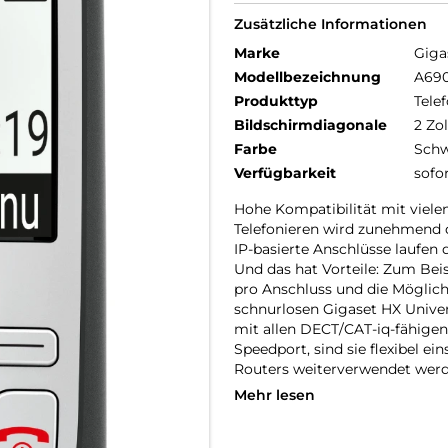
Zusätzliche Informationen
Marke
Giga
Modellbezeichnung
A69
Produkttyp
Telef
Bildschirmdiagonale
2 Zol
Farbe
Schw
Verfügbarkeit
sofo
Hohe Kompatibilität mit vielen
Telefonieren wird zunehmend d
IP-basierte Anschlüsse laufen 
Und das hat Vorteile: Zum Be
pro Anschluss und die Möglich
schnurlosen Gigaset HX Univer
mit allen DECT/CAT-iq-fähigen
Speedport, sind sie flexibel e
Routers weiterverwendet werd
Mehr lesen
HD-Voice und Freisprechmodus
Wie telefonieren Sie am liebst
Freisprechmodus, sodass auch