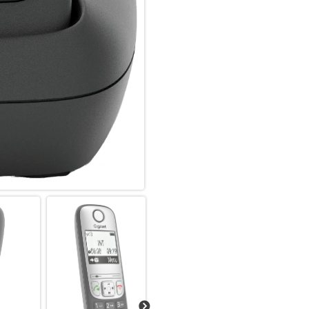
Großes Telefonbuch und lange 
Wird es im Alltag einmal stress
180 Stunden Standby-Zeit bleib
Stunden Sprechzeit ganz ohne Z
Telefonbuch für bis zu 150 Na
Und wenn Sie gerade einmal ni
zeitlich geordneter Anruflist
Handgriffen.
Anmeldung direkt am Router –
Ein Telefon immer griffbereit
möglich. Das Mobilteil meldet
an, sodass Sie keine Basissta
platzieren können.
Wenn Sie Ihr Festnetzsystem m
das Gigaset A690HX auch an ei
Ladeschale, H x B x T in mm 38
Ladeschale, Gewicht in g 36