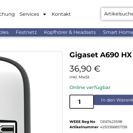
chung
Services
Kontakt
bles
Festnetz
Kopfhörer & Headsets
Smart Hom
Gigaset A690 HX
36,90
€
inkl. MwSt.
Online verfügbar
In den Waren
WEEE Reg No
DE67423598
Artikelnummer
4250366857138