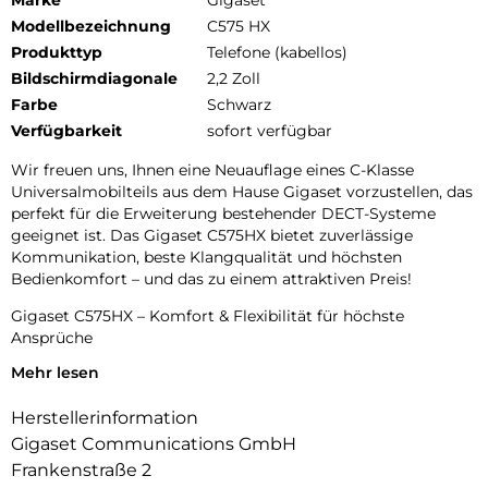
Marke
Gigaset
Modellbezeichnung
C575 HX
Produkttyp
Telefone (kabellos)
Bildschirmdiagonale
2,2 Zoll
Farbe
Schwarz
Verfügbarkeit
sofort verfügbar
Wir freuen uns, Ihnen eine Neuauflage eines C-Klasse
Universalmobilteils aus dem Hause Gigaset vorzustellen, das
perfekt für die Erweiterung bestehender DECT-Systeme
geeignet ist. Das Gigaset C575HX bietet zuverlässige
Kommunikation, beste Klangqualität und höchsten
Bedienkomfort – und das zu einem attraktiven Preis!
Gigaset C575HX – Komfort & Flexibilität für höchste
Ansprüche
Mehr lesen
Für die Kunden, die mehr Funktionen und Bedienkomfort in
der Telefonie wünschen, bietet das Gigaset C575HX eine
Herstellerinformation
erstklassige Ausstattung:
Gigaset Communications GmbH
Das große 2,2-Zoll-TFT-Farbdisplay sorgt für beste
Frankenstraße 2
Lesbarkeit, und das Adressbuch mit Platz für 200 Kontakte