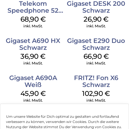
Telekom
Gigaset DESK 200
Speedphone 52
Schwarz
Schwarz
68,90
€
26,90
€
inkl. MwSt.
inkl. MwSt.
Gigaset A690 HX
Gigaset E290 Duo
Schwarz
Schwarz
36,90
€
66,90
€
inkl. MwSt.
inkl. MwSt.
Gigaset A690A
FRITZ! Fon X6
Weiß
Schwarz
45,90
€
102,90
€
inkl. MwSt.
inkl. MwSt.
Um unsere Website für Dich optimal zu gestalten und fortlaufend
verbessern zu können, verwenden wir Cookies. Durch die weitere
Nutzung der Website stimmst Du der Verwendung von Cookies zu.