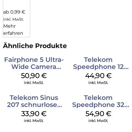
ab 0,99 €
inkl. MwSt.
Mehr
erfahren
Ähnliche Produkte
Fairphone 5 Ultra-
Telekom
Wide Camera
Speedphone 12
Schwarz
Petrol
50,90
€
44,90
€
inkl. MwSt.
inkl. MwSt.
Telekom Sinus
Telekom
207 schnurloses
Speedphone 32
analog Telefon
Ebenholz
33,90
€
54,90
€
Schwarz
inkl. MwSt.
inkl. MwSt.