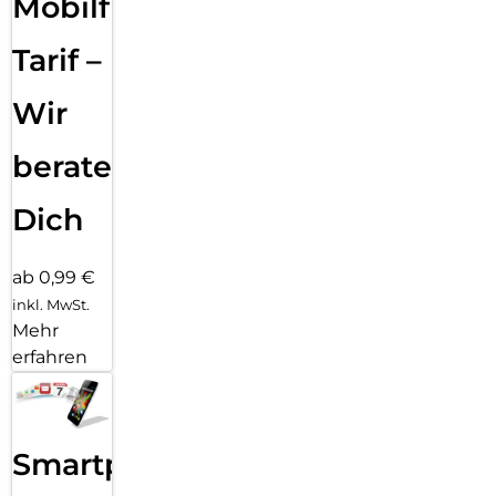
Mobilfunk
Schnellladetechnik ist dieses multifunktionale Lanyard die
perfekte Lösung für alle, die ihr Smartphone jederzeit
Tarif –
griffbereit halten möchten – ohne Kompromisse bei
Komfort oder Ästhetik.
Wir
beraten
Dich
ab 0,99 €
inkl. MwSt.
Mehr
erfahren
Smartphone