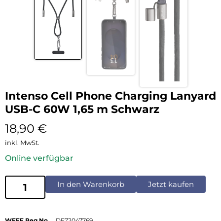
Intenso Cell Phone Charging Lanyard
USB-C 60W 1,65 m Schwarz
18,90
€
inkl. MwSt.
Online verfügbar
In den Warenkorb
Jetzt kaufen
WEEE Reg No
DE72047769