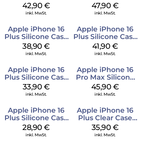
Luna Grey
Case MagSafe
42,90
€
47,90
€
Black
inkl. MwSt.
inkl. MwSt.
Apple iPhone 16
Apple iPhone 16
Plus Silicone Case
Plus Silicone Case
MagSafe Denim
MagSafe Stone
38,90
€
41,90
€
Gray
inkl. MwSt.
inkl. MwSt.
Apple iPhone 16
Apple iPhone 16
Plus Silicone Case
Pro Max Silicone
MagSafe Lake
Case MagSafe
33,90
€
45,90
€
Green
Ultramarine
inkl. MwSt.
inkl. MwSt.
Apple iPhone 16
Apple iPhone 16
Plus Silicone Case
Plus Clear Case
MagSafe Black
MagSafe
28,90
€
35,90
€
Transparent
inkl. MwSt.
inkl. MwSt.