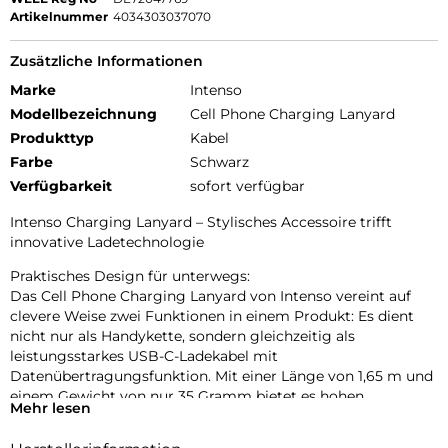
Artikelnummer
4034303037070
Zusätzliche Informationen
Marke
Intenso
Modellbezeichnung
Cell Phone Charging Lanyard
Produkttyp
Kabel
Farbe
Schwarz
Verfügbarkeit
sofort verfügbar
Intenso Charging Lanyard – Stylisches Accessoire trifft
innovative Ladetechnologie
Praktisches Design für unterwegs:
Das Cell Phone Charging Lanyard von Intenso vereint auf
clevere Weise zwei Funktionen in einem Produkt: Es dient
nicht nur als Handykette, sondern gleichzeitig als
leistungsstarkes USB-C-Ladekabel mit
Datenübertragungsfunktion. Mit einer Länge von 1,65 m und
einem Gewicht von nur 35 Gramm bietet es hohen
Mehr lesen
Tragekomfort und optimale Bewegungsfreiheit – ob beim
Stadtbummel, auf Reisen oder im Büroalltag. Dank der