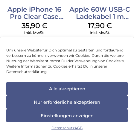
Apple iPhone 16
Apple 60W USB-C
Pro Clear Case
Ladekabel 1 m
MagSafe
Weiß
35,90
€
17,90
€
Transparent
inkl. MwSt.
inkl. MwSt.
Um unsere Website für Dich optimal zu gestalten und fortlaufend
verbessern zu können, verwenden wir Cookies. Durch die weitere
Nutzung der Website stimmst Du der Verwendung von Cookies zu.
Impressum
Weitere Informationen zu Cookies erhältst Du in unserer
Datenschutzerklärung.
AGB
Datenschutz
Alle akzeptieren
Vertrag widerrufen
Nur erforderliche akzeptieren
Hinweis zur Batterieentsorgung
Einstellungen anzeigen
Newsletter
Datenschutz
AGB
©
2026
, Brodos AG – All Rights Reserved.