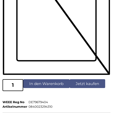
In den Warenkorb
Jetzt kaufen
WEEE Reg No
DE79679404
Artikelnummer
0840023294310