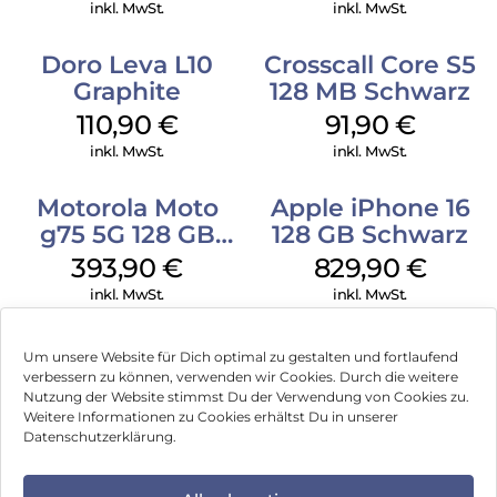
inkl. MwSt.
inkl. MwSt.
Doro Leva L10
Crosscall Core S5
Graphite
128 MB Schwarz
110,90
€
91,90
€
inkl. MwSt.
inkl. MwSt.
Motorola Moto
Apple iPhone 16
g75 5G 128 GB
128 GB Schwarz
Charcoal Gray
393,90
€
829,90
€
inkl. MwSt.
inkl. MwSt.
Um unsere Website für Dich optimal zu gestalten und fortlaufend
verbessern zu können, verwenden wir Cookies. Durch die weitere
Nutzung der Website stimmst Du der Verwendung von Cookies zu.
Impressum
Weitere Informationen zu Cookies erhältst Du in unserer
Datenschutzerklärung.
AGB