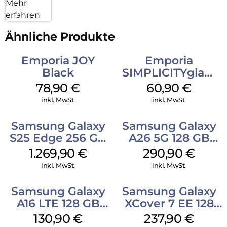
Mehr
erfahren
Ähnliche Produkte
Emporia JOY
Emporia
Black
SIMPLICITYglam
Weiss
78,90
€
60,90
€
inkl. MwSt.
inkl. MwSt.
Samsung Galaxy
Samsung Galaxy
S25 Edge 256 GB
A26 5G 128 GB
Titanium Silver
Mint
1.269,90
€
290,90
€
inkl. MwSt.
inkl. MwSt.
Samsung Galaxy
Samsung Galaxy
A16 LTE 128 GB
XCover 7 EE 128
Black
GB Black
130,90
€
237,90
€