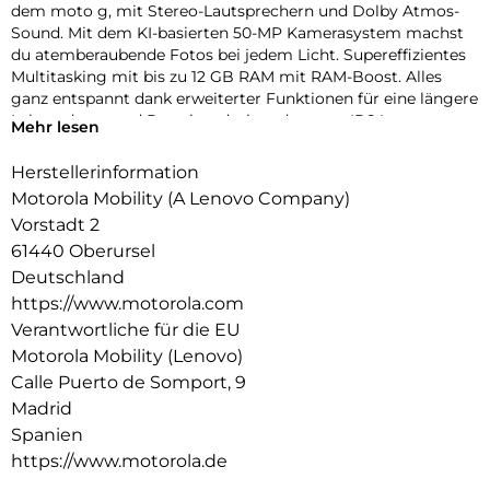
dem moto g, mit Stereo-Lautsprechern und Dolby Atmos-
Sound. Mit dem KI-basierten 50-MP Kamerasystem machst
du atemberaubende Fotos bei jedem Licht. Supereffizientes
Multitasking mit bis zu 12 GB RAM mit RAM-Boost. Alles
ganz entspannt dank erweiterter Funktionen für eine längere
Lebensdauer und Premiumdesign, darunter IP64-
Mehr lesen
Wasserschutz, Corning Gorilla Glass 3 und lederinspiriertem
Finish. Mit einmal Laden bist du 2 Tage dabei. Und exklusive
Herstellerinformation
Moto-Funktionen machen dein Smartphone sicherer,
Motorola Mobility (A Lenovo Company)
individueller und unterhaltsamer. Mit Circle-to-Search kannst
Vorstadt 2
du sofort alles auf deinem Smartphone suchen. Hol dir mehr
61440 Oberursel
mit dem moto g06.
Deutschland
https://www.motorola.com
Verantwortliche für die EU
Motorola Mobility (Lenovo)
Calle Puerto de Somport, 9
Madrid
Spanien
https://www.motorola.de